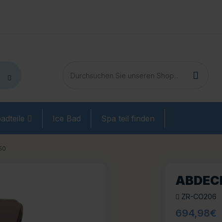
adteile
Ice Bad
Spa teil finden
50
ABDEC
ZR-CO206
694,98
€