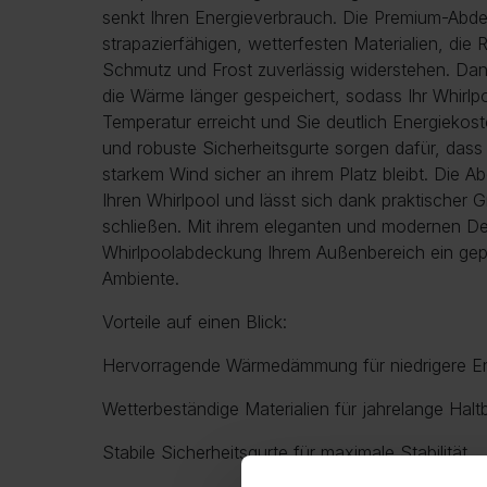
senkt Ihren Energieverbrauch. Die Premium-Abd
strapazierfähigen, wetterfesten Materialien, die
Schmutz und Frost zuverlässig widerstehen. Dank
die Wärme länger gespeichert, sodass Ihr Whirlp
Temperatur erreicht und Sie deutlich Energiekos
und robuste Sicherheitsgurte sorgen dafür, das
starkem Wind sicher an ihrem Platz bleibt. Die A
Ihren Whirlpool und lässt sich dank praktischer 
schließen. Mit ihrem eleganten und modernen Des
Whirlpoolabdeckung Ihrem Außenbereich ein gepf
Ambiente.
Vorteile auf einen Blick:
Hervorragende Wärmedämmung für niedrigere E
Wetterbeständige Materialien für jahrelange Haltb
Stabile Sicherheitsgurte für maximale Stabilität