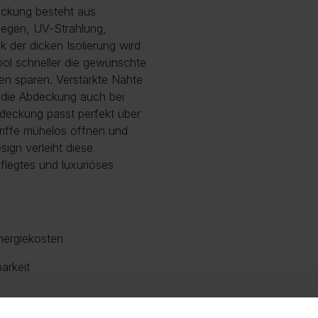
eckung besteht aus
 Regen, UV-Strahlung,
 der dicken Isolierung wird
ool schneller die gewünschte
ten sparen. Verstärkte Nähte
s die Abdeckung auch bei
bdeckung passt perfekt über
Griffe mühelos öffnen und
ign verleiht diese
legtes und luxuriöses
nergiekosten
arkeit