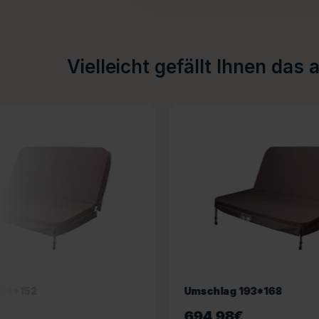
Vielleicht gefällt Ihnen das 
Umschlag 193*168
Cover 234
694,98
€
694,98