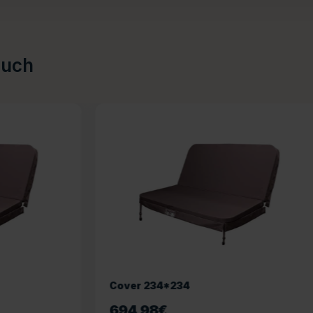
auch
*234
Cover 231*231
€
694,98
€