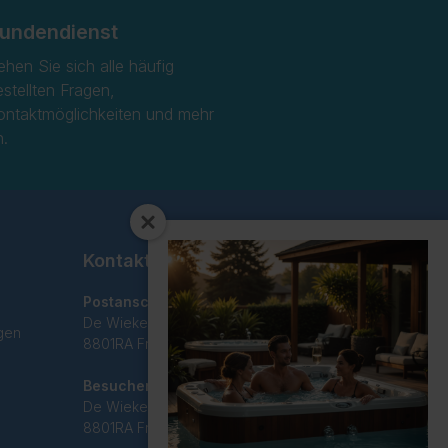
undendienst
ehen Sie sich alle häufig
estellten Fragen,
ontaktmöglichkeiten und mehr
n.
Kontakt
Postanschrift
De Wieken 29C
gen
8801RA Franeker
Besucheradresse
De Wieken 29C
8801RA Franeker