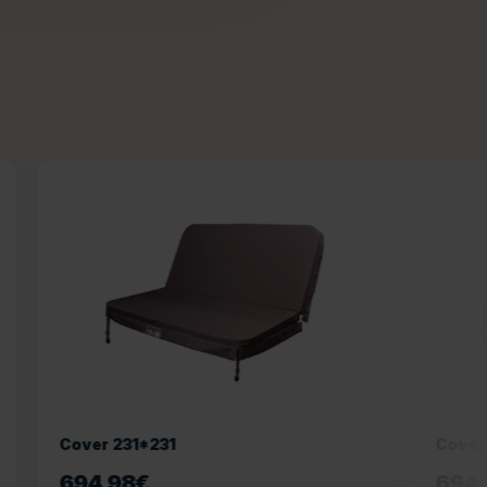
Cover 231*221
694,98
€