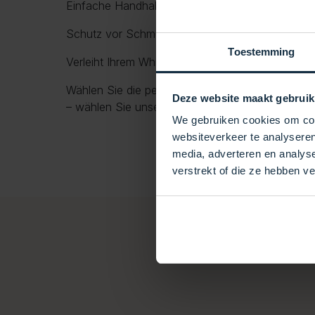
Einfache Handhabung dank integrierter Griffe
Schutz vor Schmutz, Blättern, UV-Strahlung und
Toestemming
Verleiht Ihrem Whirlpool ein gepflegtes und luxu
Wählen Sie die perfekte Kombination aus Schutz
Deze website maakt gebruik
– wählen Sie unsere Premium-Whirlpoolabdecku
We gebruiken cookies om cont
websiteverkeer te analyseren
media, adverteren en analys
verstrekt of die ze hebben v