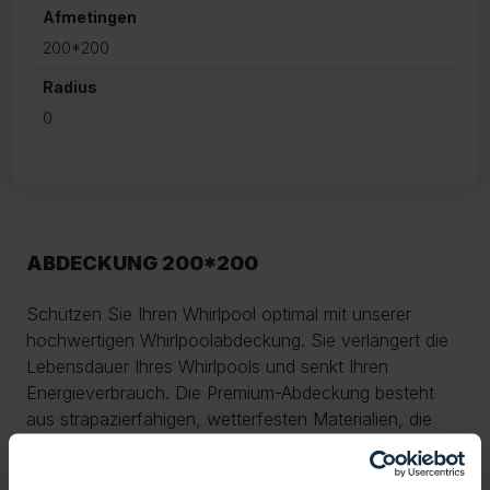
Afmetingen
200*200
Radius
0
ABDECKUNG 200*200
Schützen Sie Ihren Whirlpool optimal mit unserer
hochwertigen Whirlpoolabdeckung. Sie verlängert die
Lebensdauer Ihres Whirlpools und senkt Ihren
Energieverbrauch. Die Premium-Abdeckung besteht
aus strapazierfähigen, wetterfesten Materialien, die
Regen, UV-Strahlung, Schmutz und Frost zuverlässig
widerstehen. Dank der dicken Isolierung wird die