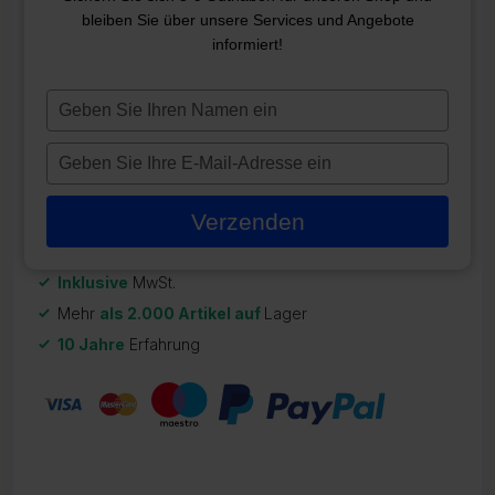
ABDECKUNG 200*200
bleiben Sie über unsere Services und Angebote
informiert!
ZR-CO99
694,98
€
Typ
je
Auf Lager
naam
Typ
in
je
e-
Verzenden
mailadres
in
Inklusive
MwSt.
Mehr
als 2.000 Artikel auf
Lager
10 Jahre
Erfahrung