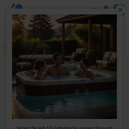
0
Home
»
Shop
»
Whirlpool-Teile
»
Covers
»
Abdeckung 200*200
Sichern Sie sich 5 € Guthaben für unseren Shop und