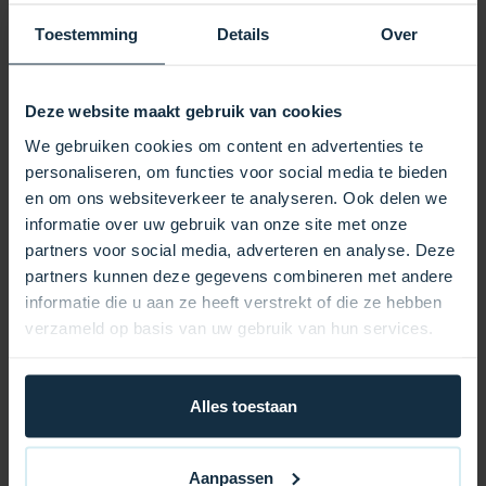
Wärme länger gespeichert, sodass Ihr Whirlpool
schneller die gewünschte Temperatur erreicht und Sie
Toestemming
Details
Over
deutlich Energiekosten sparen. Verstärkte Nähte und
robuste Sicherheitsgurte sorgen dafür, dass die
Abdeckung auch bei starkem Wind sicher an ihrem
Deze website maakt gebruik van cookies
Platz bleibt. Die Abdeckung passt perfekt über Ihren
We gebruiken cookies om content en advertenties te
Whirlpool und lässt sich dank praktischer Griffe
personaliseren, om functies voor social media te bieden
mühelos öffnen und schließen. Mit ihrem eleganten
en om ons websiteverkeer te analyseren. Ook delen we
und modernen Design verleiht diese
informatie over uw gebruik van onze site met onze
Whirlpoolabdeckung Ihrem Außenbereich ein
partners voor social media, adverteren en analyse. Deze
gepflegtes und luxuriöses Ambiente.
partners kunnen deze gegevens combineren met andere
informatie die u aan ze heeft verstrekt of die ze hebben
Vorteile auf einen Blick:
verzameld op basis van uw gebruik van hun services.
Hervorragende Wärmedämmung für niedrigere
Energiekosten
Alles toestaan
Wetterbeständige Materialien für jahrelange Haltbarkeit
Stabile Sicherheitsgurte für maximale Stabilität
Aanpassen