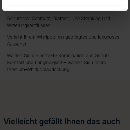
Einfache Handhabung dank integrierter Griffe
Schutz vor Schmutz, Blättern, UV-Strahlung und
Witterungseinflüssen
Verleiht Ihrem Whirlpool ein gepflegtes und luxuriöses
Aussehen
Wählen Sie die perfekte Kombination aus Schutz,
Komfort und Langlebigkeit – wählen Sie unsere
Premium-Whirlpoolabdeckung.
Vielleicht gefällt Ihnen das auch