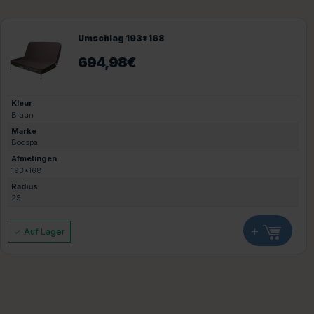
Umschlag 193*168
694,98
€
Kleur
Braun
Marke
Boospa
Afmetingen
193*168
Radius
25
+
Auf Lager