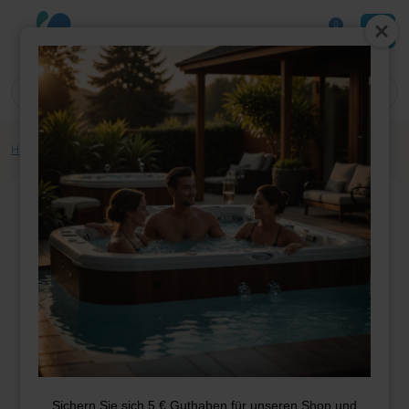
0
Home
»
Shop
»
Whirlpool-Teile
»
Covers
»
Abdeckung 200*200
Sichern Sie sich 5 € Guthaben für unseren Shop und