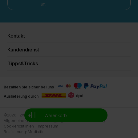
an.
Kontakt
Kundendienst
Tipps&Tricks
Bezahlen Sie sicher bei uns
Auslieferung durch
+
Warenkorb
©2026 - Zwemreus
Allgemeine Geschäftsbedingungen Zwemreus
Privacy
Cookierichtlinien
Impressum
Realisierung:
Mediattic