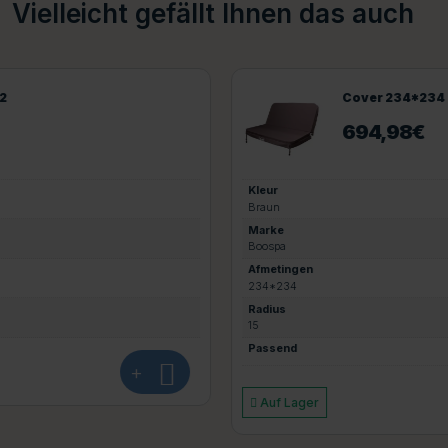
Vielleicht gefällt Ihnen das auch
Cover 234*234
694,98
€
Kleur
Braun
Marke
Boospa
Afmetingen
234*234
Radius
15
Passend
+
Auf Lager