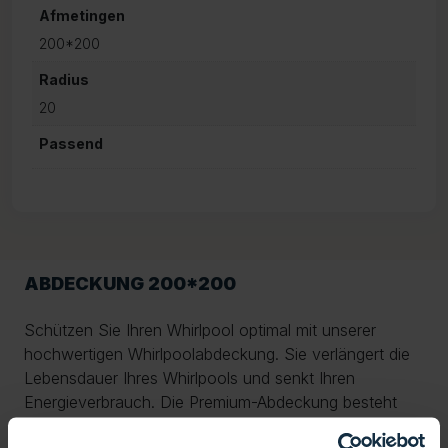
Afmetingen
200*200
Radius
20
Passend
ABDECKUNG 200*200
Schützen Sie Ihren Whirlpool optimal mit unserer
hochwertigen Whirlpoolabdeckung. Sie verlängert die
Lebensdauer Ihres Whirlpools und senkt Ihren
Energieverbrauch. Die Premium-Abdeckung besteht
aus strapazierfähigen, wetterfesten Materialien, die