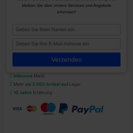
ABDECKUNG 200*200
bleiben Sie über unsere Services und Angebote
informiert!
ZR-CO237
694,98
€
Typ
je
Auf Lager
naam
Typ
in
je
e-
Verzenden
mailadres
in
Inklusive
MwSt.
Mehr
als 2.000 Artikel auf
Lager
10 Jahre
Erfahrung