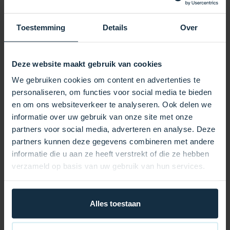
Regen, UV-Strahlung, Schmutz und Frost zuverlässig
widerstehen. Dank der dicken Isolierung wird die
Wärme länger gespeichert, sodass Ihr Whirlpool
Toestemming
Details
Over
schneller die gewünschte Temperatur erreicht und Sie
deutlich Energiekosten sparen. Verstärkte Nähte und
robuste Sicherheitsgurte sorgen dafür, dass die
Deze website maakt gebruik van cookies
Abdeckung auch bei starkem Wind sicher an ihrem
We gebruiken cookies om content en advertenties te
Platz bleibt. Die Abdeckung passt perfekt über Ihren
personaliseren, om functies voor social media te bieden
Whirlpool und lässt sich dank praktischer Griffe
en om ons websiteverkeer te analyseren. Ook delen we
mühelos öffnen und schließen. Mit ihrem eleganten
informatie over uw gebruik van onze site met onze
und modernen Design verleiht diese
partners voor social media, adverteren en analyse. Deze
Whirlpoolabdeckung Ihrem Außenbereich ein
partners kunnen deze gegevens combineren met andere
gepflegtes und luxuriöses Ambiente.
informatie die u aan ze heeft verstrekt of die ze hebben
verzameld op basis van uw gebruik van hun services.
Vorteile auf einen Blick:
Hervorragende Wärmedämmung für niedrigere
Energiekosten
Alles toestaan
Wetterbeständige Materialien für jahrelange Haltbarkeit