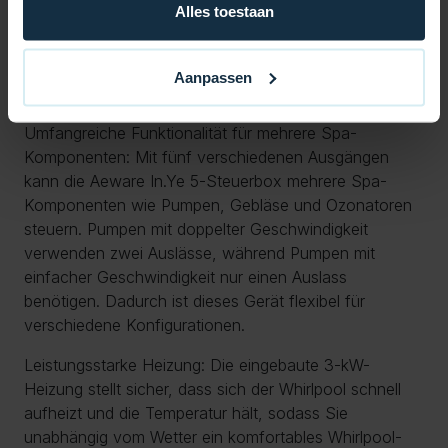
Alles toestaan
Abmessungen:
Abmessungen der Steuerbox:
Länge: 497 mm
Aanpassen
Breite: 126 mm
Höhe: 273 mm
Umfangreiche Funktionalität für mehrere Spa-
Komponenten: Mit fünf verschiedenen Ausgängen
kann die Aeware In.Ye 5-Steuerbox mehrere Spa-
Komponenten wie Pumpen, Gebläse und Ozonatoren
steuern. Pumpen mit doppelter Geschwindigkeit
verwenden zwei Auslässe, während Pumpen mit
einfacher Geschwindigkeit nur einen Auslass
benötigen. Dadurch ist dieses Gerät flexibel für
verschiedene Konfigurationen.
Leistungsstarke Heizung: Die eingebaute 3-kW-
Heizung stellt sicher, dass sich der Whirlpool schnell
aufheizt und die Temperatur hält, sodass Sie
unabhängig vom Wetter ein komfortables Whirlpool-