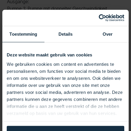
Ausgänge:
Pumpe 1: Pumpe mit doppelter Geschwindigkeit
(verwendet 2 Ausgänge)
Pumpe 2, 3, 4, 5: Pumpen mit einfacher oder doppelter
Geschwindigkeit
Toestemming
Details
Over
Gebläse: Kann an einen der fünf Ausgänge
angeschlossen werden
Umwälzpumpe (CP)
Deze website maakt gebruik van cookies
Ozongenerator
We gebruiken cookies om content en advertenties te
Beleuchtung: 12 W bei 12 V
personaliseren, om functies voor social media te bieden
Heizung: 3 kW (im Lieferumfang enthalten)
en om ons websiteverkeer te analyseren. Ook delen we
Kompatibilität:
informatie over uw gebruik van onze site met onze
Geeignet für: Aeware IN.K506-Bedienfeld, das eine
partners voor social media, adverteren en analyse. Deze
nahtlose Steuerung aller Whirlpool-Funktionen
partners kunnen deze gegevens combineren met andere
ermöglicht.
informatie die u aan ze heeft verstrekt of die ze hebben
Anschlüsse und Installation:
verzameld op basis van uw gebruik van hun services.
Anschlüsse: Unterstützt sowohl AMP als auch Quick
Connect und ermöglicht so eine einfache und flexible
Installation.