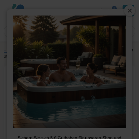
0
Home
»
Shop
»
Whirlpool-Teile
»
Elektrik
»
Steuerkasten
»
Aeware In.Ye 5
Steuerbox
Sichern Sie sich 5 € Guthaben für unseren Shop und