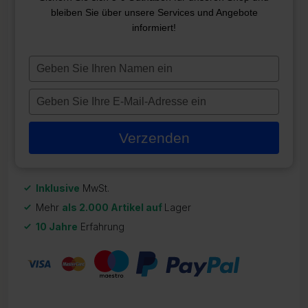
bleiben Sie über unsere Services und Angebote
AEWARE IN.YE 5 STEUERBOX
informiert!
ZR-22429
Typ
945,95
€
je
naam
Typ
Auf Lager
in
je
e-
Verzenden
mailadres
in
Inklusive
MwSt.
Mehr
als 2.000 Artikel auf
Lager
10 Jahre
Erfahrung