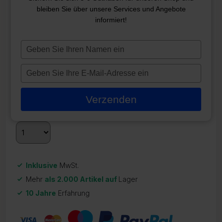
bleiben Sie über unsere Services und Angebote
BALBOA BP200
informiert!
STEUERKASTEN UND
HEIZUNG
Typ
je
ZR-22398
naam
Typ
in
475,00
€
je
e-
Verzenden
Auf Lager
mailadres
in
Inklusive
MwSt.
Mehr
als 2.000 Artikel auf
Lager
10 Jahre
Erfahrung