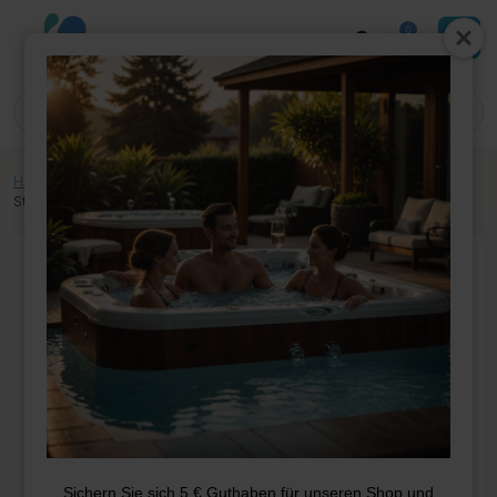
0
Home
»
Shop
»
Whirlpool-Teile
»
Elektrik
»
Steuerkasten
»
Balboa Bp200
Steuerkasten und Heizung
Sichern Sie sich 5 € Guthaben für unseren Shop und