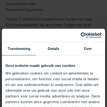
Hauptfunktionen:
Pumpenkonfiguration:
Pumpe 1: Unterstützt sowohl eine Pumpe mit zwei
Geschwindigkeiten als auch eine Pumpe mit einer
Geschwindigkeit, je nachdem, ob eine Umwälzpumpe
verwendet wird.
Heizung und Ozonator:
Toestemming
Details
Over
Heizung: Ein eingebautes 2-kW-Heizelement, perfekt
zum schnellen und effizienten Aufheizen Ihres Spas.
Ozonator: Unterstützt die Verwendung eines
Deze website maakt gebruik van cookies
Ozonators zur Verbesserung der Wasserqualität.
We gebruiken cookies om content en advertenties te
Beleuchtung:
personaliseren, om functies voor social media te bieden
Beleuchtung: Lichtanschluss zur individuellen
en om ons websiteverkeer te analyseren. Ook delen we
Gestaltung des Ambientes Ihres Spas.
informatie over uw gebruik van onze site met onze
Kompatibilität und Steuerung:
partners voor social media, adverteren en analyse. Deze
Kompatibel mit: Die Balboa BP200-Steuerbox ist mit
partners kunnen deze gegevens combineren met andere
einer Vielzahl von Topside-Panels der Balboa TP-Serie