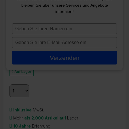
bleiben Sie über unsere Services und Angebote
informiert!
BALBOA EXP BOARD-RELAIS
30 AMPERE FÜR EINE PUMPE
Typ
MIT 2 GESCHWINDIGKEITEN
je
naam
(NUR GL)
Typ
in
je
ZR-22438
e-
Verzenden
mailadres
80,95
€
in
Auf Lager
Inklusive
MwSt.
Mehr
als 2.000 Artikel auf
Lager
10 Jahre
Erfahrung