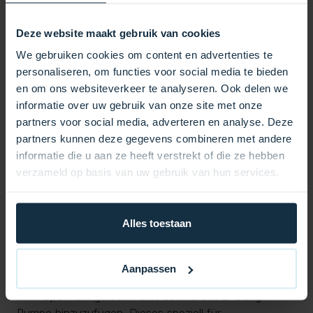
für optimale Sicherheit und Zuverlässigkeit.
Kompatibilität: Speziell für Steuerungssysteme der GL-
Deze website maakt gebruik van cookies
Serie entwickelt.
We gebruiken cookies om content en advertenties te
Einfache Installation: Für eine einfache und schnelle
personaliseren, om functies voor social media te bieden
Installation durch Fachleute entwickelt.
en om ons websiteverkeer te analyseren. Ook delen we
Haltbarkeit: Hochwertige Materialien für lang
informatie over uw gebruik van onze site met onze
anhaltende Leistung.
partners voor social media, adverteren en analyse. Deze
Wichtige Hinweise:
partners kunnen deze gegevens combineren met andere
Installation: Muss von einem geschulten Fachmann
informatie die u aan ze heeft verstrekt of die ze hebben
oder einer qualifizierten Person installiert werden.
verzameld op basis van uw gebruik van hun services.
Garantie: Eine unsachgemäße Installation kann zu
Schäden führen und die Garantie erlöschen lassen.
Nur in GL-Systemen verwenden: Nicht kompatibel mit
Alles toestaan
anderen Modellen oder Serien von Balboa.
Zusammenfassung:
Das Balboa Exp Board Relay 30 Ampere für 2-Gang-
Aanpassen
Pumpe bietet eine einfache und sichere Möglichkeit,
Ihrer Spa-Konfiguration eine zusätzliche 2-Gang-
Pumpe hinzuzufügen. Dieses speziell für