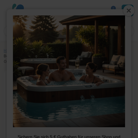
0
Home
»
Shop
»
Whirlpool-Teile
»
Elektrik
»
Leiterplatte
»
Balboa Exp
Board-Relais 30 Ampere für eine Pumpe mit 2 Geschwindigkeiten (nur
Gl)
Sichern Sie sich 5 € Guthaben für unseren Shop und