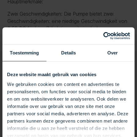
Hauptmerkmale:
Zwei Geschwindigkeiten: Die Pumpe bietet zwei
Geschwindigkeiten: eine niedrige Geschwindigkeit von
0,53 PS für leise Zirkulation und eine hohe
Geschwindigkeit von 2,54 PS für starken Wasserfluss
und Düsenaktivierung.
Hohe Leistung: Mit einem 2,0-PS-Motor und einem 2-
Toestemming
Details
Over
PS-Nasslaufrad bietet diese Pumpe zuverlässige
Leistung für die meisten Spa-Anwendungen.
Weitgehend kompatibel: Ausgestattet mit 2 x 2 Zoll
Deze website maakt gebruik van cookies
Hydroair-Anschlüssen für Rohrleitungsanschlüsse, was
We gebruiken cookies om content en advertenties te
eine einfache Installation in vorhandene Systeme
personaliseren, om functies voor social media te bieden
ermöglicht.
en om ons websiteverkeer te analyseren. Ook delen we
Elektrische Anschlüsse: Die Pumpe wird mit einem 3-
informatie over uw gebruik van onze site met onze
adrigen Kabel geliefert, das vor Ort problemlos durch
partners voor social media, adverteren en analyse. Deze
Ihre vorhandene Verkabelung ersetzt werden kann.
partners kunnen deze gegevens combineren met andere
Technische Daten:
informatie die u aan ze heeft verstrekt of die ze hebben
verzameld op basis van uw gebruik van hun services.
Leistung: 2,0 PS, 2 Geschwindigkeiten