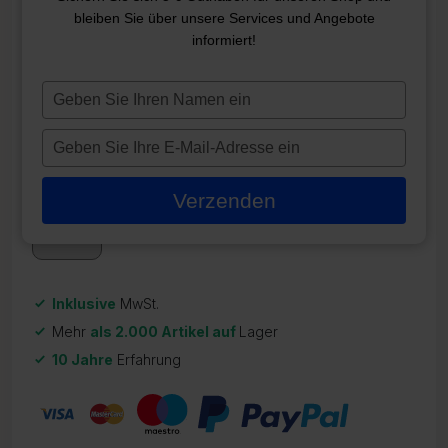
bleiben Sie über unsere Services und Angebote
BALBOA NIAGARA 2 HP 2-
informiert!
GANG-PUMPE
Typ
ZR-21270
je
594,95
€
naam
Typ
in
je
Auf Lager
e-
Verzenden
mailadres
in
Inklusive
MwSt.
Mehr
als 2.000 Artikel auf
Lager
10 Jahre
Erfahrung