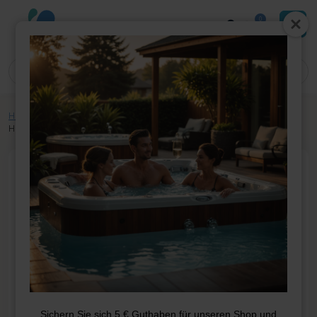
0
Home
»
Shop
»
Whirlpool-Teile
»
Pumpen
»
Pumpen
»
Balboa Niagara 2
HP 2-Gang-Pumpe
Sichern Sie sich 5 € Guthaben für unseren Shop und