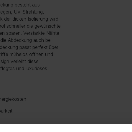
eckung besteht aus
 Regen, UV-Strahlung,
 der dicken Isolierung wird
ool schneller die gewünschte
ten sparen. Verstärkte Nähte
s die Abdeckung auch bei
bdeckung passt perfekt über
Griffe mühelos öffnen und
ign verleiht diese
legtes und luxuriöses
nergiekosten
arkeit