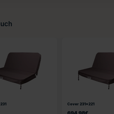
auch
*231
Cover 231*221
€
694,98
€