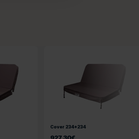
Cover 234*234
927,30
€