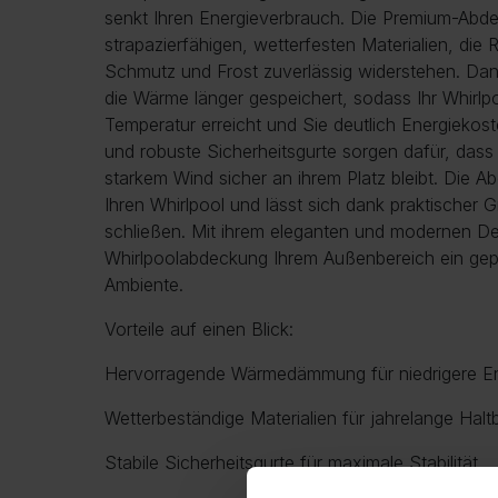
senkt Ihren Energieverbrauch. Die Premium-Abd
strapazierfähigen, wetterfesten Materialien, die
Schmutz und Frost zuverlässig widerstehen. Dank
die Wärme länger gespeichert, sodass Ihr Whirlp
Temperatur erreicht und Sie deutlich Energiekos
und robuste Sicherheitsgurte sorgen dafür, das
starkem Wind sicher an ihrem Platz bleibt. Die A
Ihren Whirlpool und lässt sich dank praktischer 
schließen. Mit ihrem eleganten und modernen Des
Whirlpoolabdeckung Ihrem Außenbereich ein gepf
Ambiente.
Vorteile auf einen Blick:
Hervorragende Wärmedämmung für niedrigere E
Wetterbeständige Materialien für jahrelange Haltb
Stabile Sicherheitsgurte für maximale Stabilität