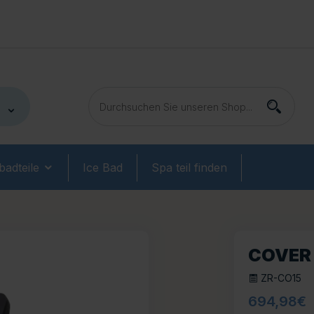
adteile
Ice Bad
Spa teil finden
COVER 
ZR-CO15
694,98
€