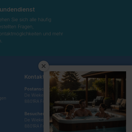
undendienst
ehen Sie sich alle häufig
estellten Fragen,
ontaktmöglichkeiten und mehr
n.
Kontakt
Postanschrift
De Wieken 29C
gen
8801RA Franeker
Besucheradresse
De Wieken 29C
8801RA Franeker