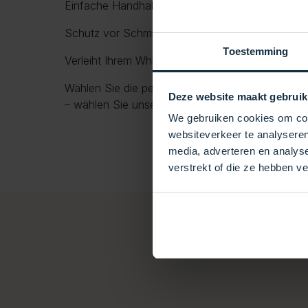
Einfache Handhabung dank integrierter Griffe
Schutz vor Schmutz, Blättern, UV-Strahlung und
Toestemming
Verleiht Ihrem Whirlpool ein gepflegtes und luxu
Wählen Sie die perfekte Kombination aus Schutz
Deze website maakt gebruik
– wählen Sie unsere Premium-Whirlpoolabdecku
We gebruiken cookies om cont
websiteverkeer te analyseren
media, adverteren en analys
verstrekt of die ze hebben v