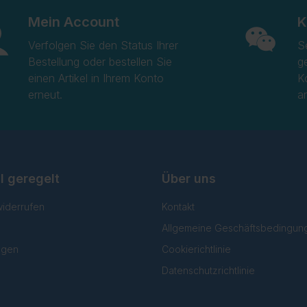
Mein Account
K
Verfolgen Sie den Status Ihrer
S
Bestellung oder bestellen Sie
g
einen Artikel in Ihrem Konto
K
erneut.
a
l geregelt
Über uns
widerrufen
Kontakt
Allgemeine Geschäftsbedingun
lgen
Cookierichtlinie
Datenschutzrichtlinie