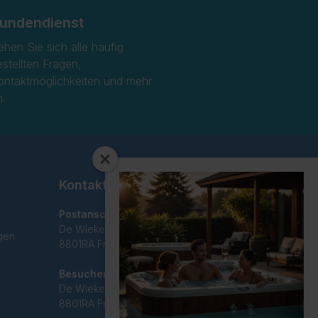
undendienst
ehen Sie sich alle häufig
estellten Fragen,
ontaktmöglichkeiten und mehr
n.
Kontakt
Postanschrift
De Wieken 29C
gen
8801RA Franeker
Besucheradresse
De Wieken 29C
8801RA Franeker