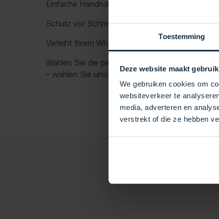
Einfache Handhabung dank integrierter Griffe
Schutz vor Schmutz, Blättern, UV-Strahlung und
Toestemming
Verleiht Ihrem Whirlpool ein gepflegtes und luxu
Wählen Sie die perfekte Kombination aus Schutz
Deze website maakt gebruik
– wählen Sie unsere Premium-Whirlpoolabdecku
We gebruiken cookies om cont
websiteverkeer te analyseren
media, adverteren en analys
verstrekt of die ze hebben v