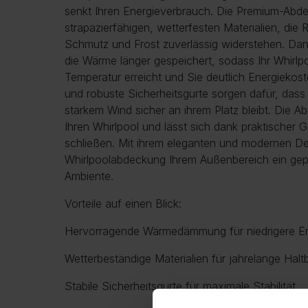
senkt Ihren Energieverbrauch. Die Premium-Abd
strapazierfähigen, wetterfesten Materialien, die
Schmutz und Frost zuverlässig widerstehen. Dank
die Wärme länger gespeichert, sodass Ihr Whirlp
Temperatur erreicht und Sie deutlich Energiekos
und robuste Sicherheitsgurte sorgen dafür, das
starkem Wind sicher an ihrem Platz bleibt. Die A
Ihren Whirlpool und lässt sich dank praktischer 
schließen. Mit ihrem eleganten und modernen Des
Whirlpoolabdeckung Ihrem Außenbereich ein gepf
Ambiente.
Vorteile auf einen Blick:
Hervorragende Wärmedämmung für niedrigere E
Wetterbeständige Materialien für jahrelange Haltb
Stabile Sicherheitsgurte für maximale Stabilität