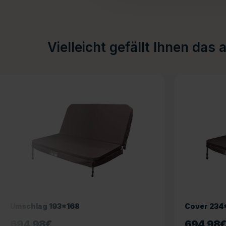
Vielleicht gefällt Ihnen das 
Umschlag 193*168
Cover 234
694,98
€
694,98