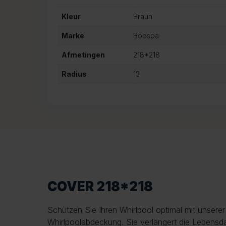
Kleur
Braun
Marke
Boospa
Afmetingen
218*218
Radius
13
COVER 218*218
Schützen Sie Ihren Whirlpool optimal mit unsere
Whirlpoolabdeckung. Sie verlängert die Lebensda