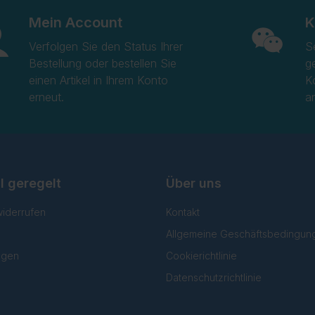
Mein Account
K
Verfolgen Sie den Status Ihrer
S
Bestellung oder bestellen Sie
g
einen Artikel in Ihrem Konto
K
erneut.
a
l geregelt
Über uns
widerrufen
Kontakt
Allgemeine Geschäftsbedingun
lgen
Cookierichtlinie
Datenschutzrichtlinie