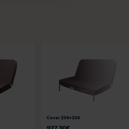
Cover 234*234
927,30
€