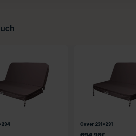
auch
*234
Cover 231*231
€
694,98
€