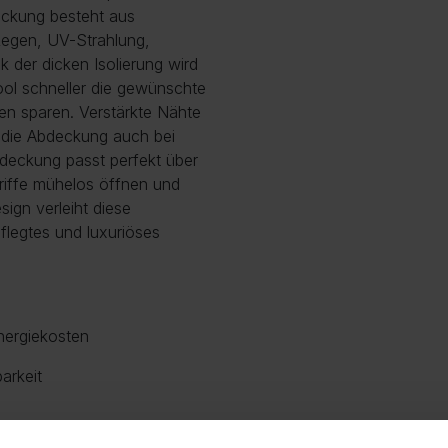
eckung besteht aus
 Regen, UV-Strahlung,
 der dicken Isolierung wird
ool schneller die gewünschte
ten sparen. Verstärkte Nähte
s die Abdeckung auch bei
bdeckung passt perfekt über
Griffe mühelos öffnen und
ign verleiht diese
legtes und luxuriöses
nergiekosten
arkeit