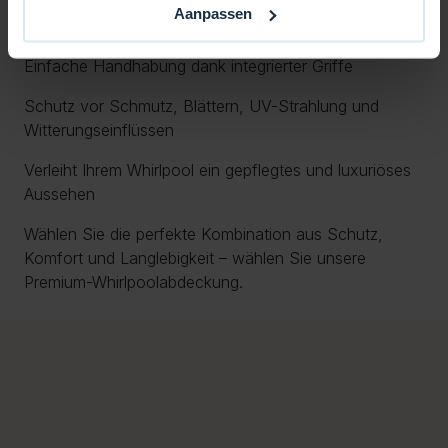
Aanpassen
Stabile Sicherheitsgurte für maximale Stabilität
Einfache Handhabung dank integrierter Griffe
Schutz vor Schmutz, Blättern, UV-Strahlung und
Witterungseinflüssen
Verleiht Ihrem Whirlpool ein gepflegtes und luxuriöses
Aussehen
Wählen Sie die perfekte Kombination aus Schutz,
Komfort und Langlebigkeit – wählen Sie unsere
Premium-Whirlpoolabdeckung.