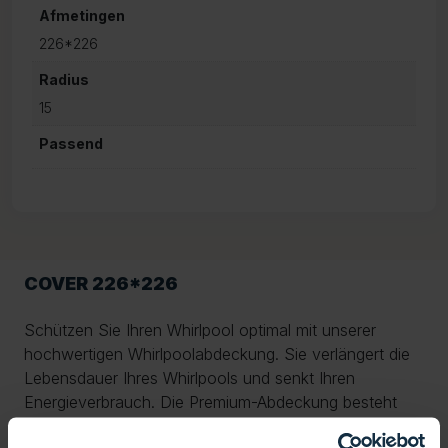
Afmetingen
226*226
Radius
15
Passend
COVER 226*226
Schützen Sie Ihren Whirlpool optimal mit unserer
hochwertigen Whirlpoolabdeckung. Sie verlängert die
Lebensdauer Ihres Whirlpools und senkt Ihren
Energieverbrauch. Die Premium-Abdeckung besteht
aus strapazierfähigen, wetterfesten Materialien, die