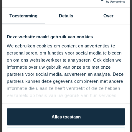
Regen, UV-Strahlung, Schmutz und Frost zuverlässig
widerstehen. Dank der dicken Isolierung wird die
Wärme länger gespeichert, sodass Ihr Whirlpool
Toestemming
Details
Over
schneller die gewünschte Temperatur erreicht und Sie
deutlich Energiekosten sparen. Verstärkte Nähte und
robuste Sicherheitsgurte sorgen dafür, dass die
Deze website maakt gebruik van cookies
Abdeckung auch bei starkem Wind sicher an ihrem
We gebruiken cookies om content en advertenties te
Platz bleibt. Die Abdeckung passt perfekt über Ihren
personaliseren, om functies voor social media te bieden
Whirlpool und lässt sich dank praktischer Griffe
en om ons websiteverkeer te analyseren. Ook delen we
mühelos öffnen und schließen. Mit ihrem eleganten
informatie over uw gebruik van onze site met onze
und modernen Design verleiht diese
partners voor social media, adverteren en analyse. Deze
Whirlpoolabdeckung Ihrem Außenbereich ein
partners kunnen deze gegevens combineren met andere
gepflegtes und luxuriöses Ambiente.
informatie die u aan ze heeft verstrekt of die ze hebben
verzameld op basis van uw gebruik van hun services.
Vorteile auf einen Blick:
Hervorragende Wärmedämmung für niedrigere
Energiekosten
Alles toestaan
Wetterbeständige Materialien für jahrelange Haltbarkeit