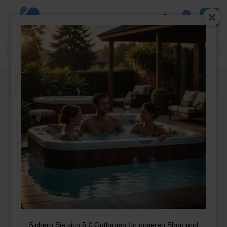
0
Home
»
Shop
»
Whirlpool-Teile
»
Covers
»
Cover 226*226
Sichern Sie sich 5 € Guthaben für unseren Shop und