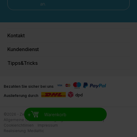
an.
Kontakt
Kundendienst
Tipps&Tricks
Bezahlen Sie sicher bei uns
Auslieferung durch
+
Warenkorb
©2026 - Zwemreus
Allgemeine Geschäftsbedingungen Zwemreus
Privacy
Cookierichtlinien
Impressum
Realisierung:
Mediattic