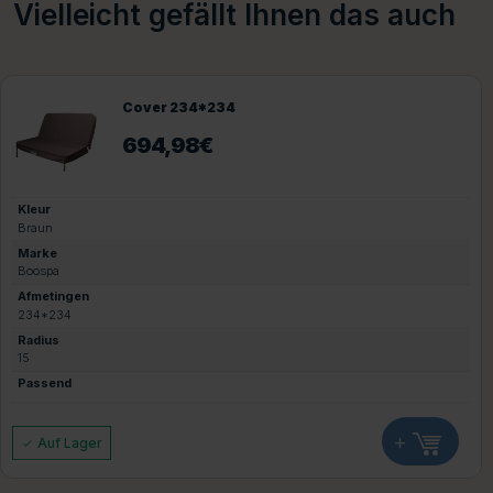
Vielleicht gefällt Ihnen das auch
Cover 234*234
694,98
€
Kleur
Braun
Marke
Boospa
Afmetingen
234*234
Radius
15
Passend
+
Auf Lager