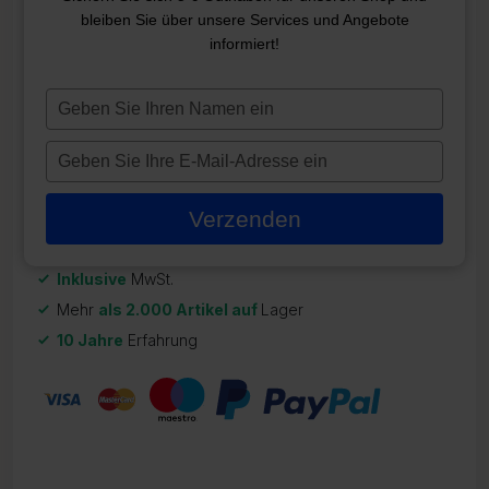
COVER 226*226
bleiben Sie über unsere Services und Angebote
informiert!
ZR-CO202
694,98
€
Typ
je
Auf Lager
naam
Typ
in
je
e-
Verzenden
mailadres
in
Inklusive
MwSt.
Mehr
als 2.000 Artikel auf
Lager
10 Jahre
Erfahrung