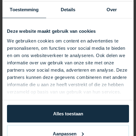
Wärme länger gespeichert, sodass Ihr Whirlpool
schneller die gewünschte Temperatur erreicht und Sie
Toestemming
Details
Over
deutlich Energiekosten sparen. Verstärkte Nähte und
robuste Sicherheitsgurte sorgen dafür, dass die
Abdeckung auch bei starkem Wind sicher an ihrem
Deze website maakt gebruik van cookies
Platz bleibt. Die Abdeckung passt perfekt über Ihren
We gebruiken cookies om content en advertenties te
Whirlpool und lässt sich dank praktischer Griffe
personaliseren, om functies voor social media te bieden
mühelos öffnen und schließen. Mit ihrem eleganten
en om ons websiteverkeer te analyseren. Ook delen we
und modernen Design verleiht diese
informatie over uw gebruik van onze site met onze
Whirlpoolabdeckung Ihrem Außenbereich ein
partners voor social media, adverteren en analyse. Deze
gepflegtes und luxuriöses Ambiente.
partners kunnen deze gegevens combineren met andere
informatie die u aan ze heeft verstrekt of die ze hebben
Vorteile auf einen Blick:
verzameld op basis van uw gebruik van hun services.
Hervorragende Wärmedämmung für niedrigere
Energiekosten
Alles toestaan
Wetterbeständige Materialien für jahrelange Haltbarkeit
Stabile Sicherheitsgurte für maximale Stabilität
Aanpassen