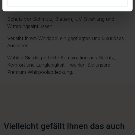
Einfache Handhabung dank integrierter Griffe
Schutz vor Schmutz, Blättern, UV-Strahlung und
Witterungseinflüssen
Verleiht Ihrem Whirlpool ein gepflegtes und luxuriöses
Aussehen
Wählen Sie die perfekte Kombination aus Schutz,
Komfort und Langlebigkeit – wählen Sie unsere
Premium-Whirlpoolabdeckung.
Vielleicht gefällt Ihnen das auch