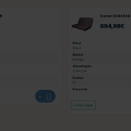
Cover 234*234
694,98
€
Kleur
Braun
Marke
Boospa
Afmetingen
234*234
Radius
15
Passend
+
Auf Lager