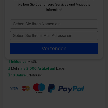
COVER 229*221
bleiben Sie über unsere Services und Angebote
informiert!
ZR-CO249
694,98
€
Typ
je
Auf Lager
naam
Typ
in
je
e-
Verzenden
mailadres
in
Inklusive
MwSt.
Mehr
als 2.000 Artikel auf
Lager
10 Jahre
Erfahrung