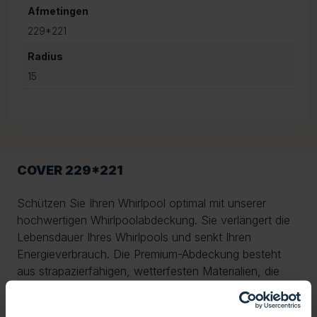
Afmetingen
229*221
Radius
15
COVER 229*221
Schützen Sie Ihren Whirlpool optimal mit unserer
hochwertigen Whirlpoolabdeckung. Sie verlängert die
Lebensdauer Ihres Whirlpools und senkt Ihren
Energieverbrauch. Die Premium-Abdeckung besteht
aus strapazierfähigen, wetterfesten Materialien, die
Regen, UV-Strahlung, Schmutz und Frost zuverlässig
widerstehen. Dank der dicken Isolierung wird die