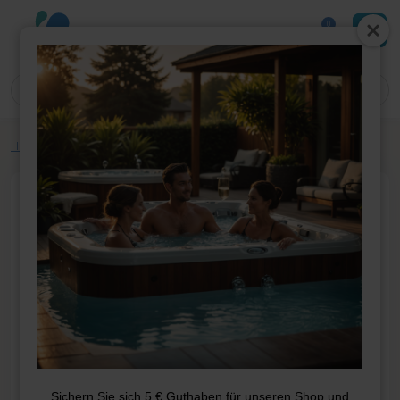
0
Home
»
Shop
»
Whirlpool-Teile
»
Covers
»
Cover 229*221
Sichern Sie sich 5 € Guthaben für unseren Shop und