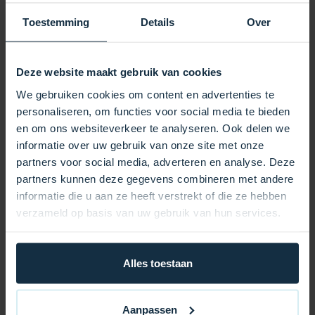
Wärme länger gespeichert, sodass Ihr Whirlpool
schneller die gewünschte Temperatur erreicht und Sie
Toestemming
Details
Over
deutlich Energiekosten sparen. Verstärkte Nähte und
robuste Sicherheitsgurte sorgen dafür, dass die
Abdeckung auch bei starkem Wind sicher an ihrem
Deze website maakt gebruik van cookies
Platz bleibt. Die Abdeckung passt perfekt über Ihren
We gebruiken cookies om content en advertenties te
Whirlpool und lässt sich dank praktischer Griffe
personaliseren, om functies voor social media te bieden
mühelos öffnen und schließen. Mit ihrem eleganten
en om ons websiteverkeer te analyseren. Ook delen we
und modernen Design verleiht diese
informatie over uw gebruik van onze site met onze
Whirlpoolabdeckung Ihrem Außenbereich ein
partners voor social media, adverteren en analyse. Deze
gepflegtes und luxuriöses Ambiente.
partners kunnen deze gegevens combineren met andere
informatie die u aan ze heeft verstrekt of die ze hebben
Vorteile auf einen Blick:
verzameld op basis van uw gebruik van hun services.
Hervorragende Wärmedämmung für niedrigere
Energiekosten
Alles toestaan
Wetterbeständige Materialien für jahrelange Haltbarkeit
Stabile Sicherheitsgurte für maximale Stabilität
Aanpassen