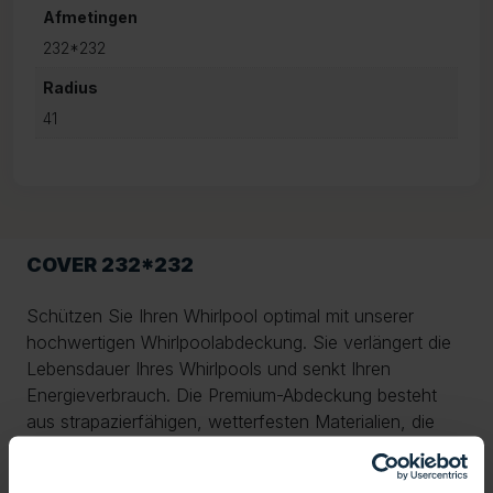
Afmetingen
232*232
Radius
41
COVER 232*232
Schützen Sie Ihren Whirlpool optimal mit unserer
hochwertigen Whirlpoolabdeckung. Sie verlängert die
Lebensdauer Ihres Whirlpools und senkt Ihren
Energieverbrauch. Die Premium-Abdeckung besteht
aus strapazierfähigen, wetterfesten Materialien, die
Regen, UV-Strahlung, Schmutz und Frost zuverlässig
widerstehen. Dank der dicken Isolierung wird die