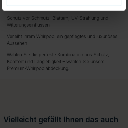
Einfache Handhabung dank integrierter Griffe
Schutz vor Schmutz, Blättern, UV-Strahlung und
Witterungseinflüssen
Verleiht Ihrem Whirlpool ein gepflegtes und luxuriöses
Aussehen
Wählen Sie die perfekte Kombination aus Schutz,
Komfort und Langlebigkeit – wählen Sie unsere
Premium-Whirlpoolabdeckung.
Vielleicht gefällt Ihnen das auch