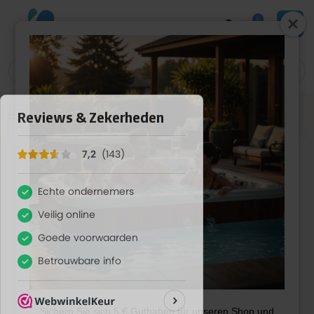
0
Home
»
Shop
»
Whirlpool-Teile
»
Covers
»
Cover 232*232
Sichern Sie sich 5 € Guthaben für unseren Shop und