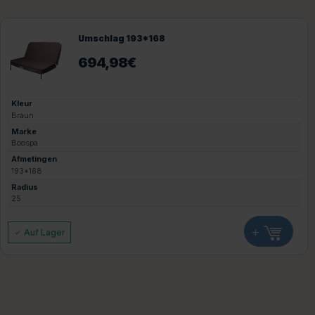
Umschlag 193*168
694,98
€
Kleur
Braun
Marke
Boospa
Afmetingen
193*168
Radius
25
+
Auf Lager