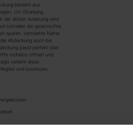
eckung besteht aus
 Regen, UV-Strahlung,
 der dicken Isolierung wird
ool schneller die gewünschte
ten sparen. Verstärkte Nähte
s die Abdeckung auch bei
bdeckung passt perfekt über
Griffe mühelos öffnen und
ign verleiht diese
legtes und luxuriöses
nergiekosten
arkeit