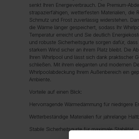
senkt Ihren Energieverbrauch. Die Premium-Abd
strapazierfähigen, wetterfesten Materialien, die
Schmutz und Frost zuverlässig widerstehen. Dank
die Wärme länger gespeichert, sodass Ihr Whirlp
Temperatur erreicht und Sie deutlich Energiekos
und robuste Sicherheitsgurte sorgen dafür, das
starkem Wind sicher an ihrem Platz bleibt. Die A
Ihren Whirlpool und lässt sich dank praktischer 
schließen. Mit ihrem eleganten und modernen Des
Whirlpoolabdeckung Ihrem Außenbereich ein gepf
Ambiente.
Vorteile auf einen Blick:
Hervorragende Wärmedämmung für niedrigere E
Wetterbeständige Materialien für jahrelange Haltb
Stabile Sicherheitsgurte für maximale Stabilität