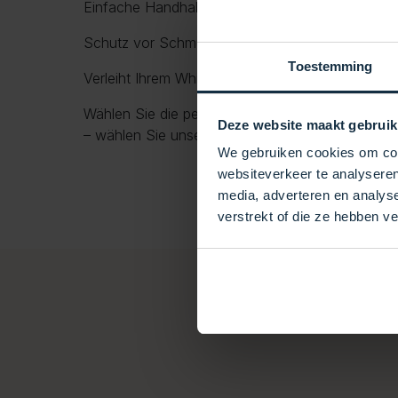
Einfache Handhabung dank integrierter Griffe
Schutz vor Schmutz, Blättern, UV-Strahlung und
Toestemming
Verleiht Ihrem Whirlpool ein gepflegtes und luxu
Wählen Sie die perfekte Kombination aus Schutz
Deze website maakt gebruik
– wählen Sie unsere Premium-Whirlpoolabdecku
We gebruiken cookies om cont
websiteverkeer te analyseren
media, adverteren en analys
verstrekt of die ze hebben v