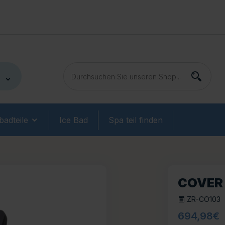
adteile
Ice Bad
Spa teil finden
COVER
ZR-CO103
694,98
€