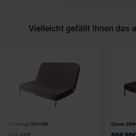
Vielleicht gefällt Ihnen das 
Umschlag 193*168
Cover 234
694,98
€
694,98