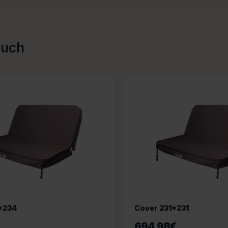
auch
*234
Cover 231*231
€
694,98
€