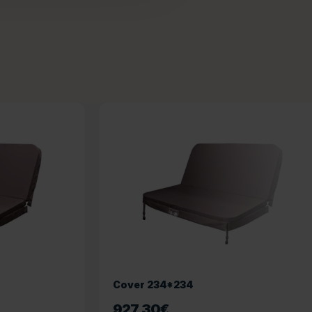
Cover 234*234
927,30
€