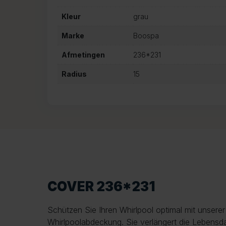
Kleur
grau
Marke
Boospa
Afmetingen
236*231
Radius
15
COVER 236*231
Schützen Sie Ihren Whirlpool optimal mit unsere
Whirlpoolabdeckung. Sie verlängert die Lebensda