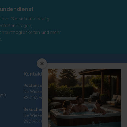
undendienst
ehen Sie sich alle häufig
estellten Fragen,
ontaktmöglichkeiten und mehr
n.
Kontakt
Postanschrift
De Wieken 29C
gen
8801RA Franeker
Besucheradresse
De Wieken 29C
8801RA Franeker