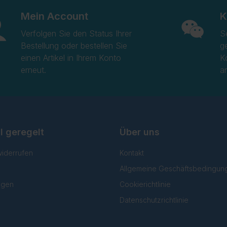
Mein Account
K
Verfolgen Sie den Status Ihrer
S
Bestellung oder bestellen Sie
g
einen Artikel in Ihrem Konto
K
erneut.
a
l geregelt
Über uns
widerrufen
Kontakt
Allgemeine Geschäftsbedingun
lgen
Cookierichtlinie
Datenschutzrichtlinie