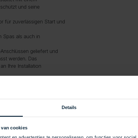
schützt und seine
r für zuverlässigen Start und
n Spas als auch in
)-Anschlüssen geliefert und
asst werden. Das
n Ihre Installation
 205 cm breit, 392 cm lang
en 420 x 180 x 255 cm.
Details
 van cookies
ent en advertenties te personaliseren, om functies voor social