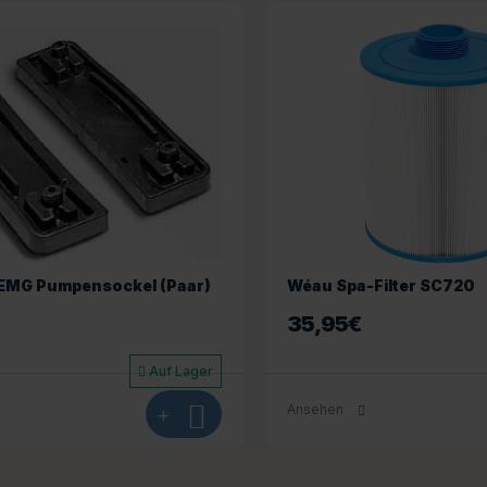
Filter SC720
Wéau Spa-Filter SC746
41,95
€
Auf Lager
+
Ansehen