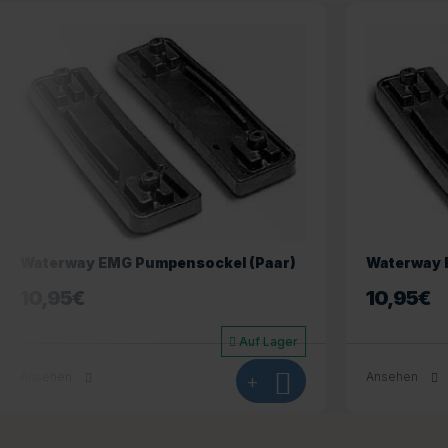
Waterway EMG Pumpensockel (Paar)
Wéau Spa-
10,95
€
35,95
€
Auf Lager
Ansehen
+
Ansehen