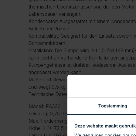
thermischen Überhitzungssensor, der den Motor 
Lebensdauer verlängert.
Kondensator: Ausgestattet mit einem Kondensato
Betrieb der Pumpe.
Kompatibilität: Geeignet für den Einsatz sowohl i
Schwimmbädern.
Installation: Die Pumpe wird mit 1,5 Zoll (48 mm
kann leicht an vorhandene Rohrleitungen angep
Pumpengehäuse ist drehbar, sodass der Auslass a
angepasst werden kann.
Maße und Gewicht: Die Pumpe ist 72,5 cm hoch,
und wiegt 9,5 kg. Die Verpackungsmaße betrag
Technische Daten:
Toestemming
Modell: EA320
Leistung: 0,75 PS (0,55 kW)
Max. Fördermenge: 280 Liter pro Minute
Deze website maakt gebruik
Höhe (H1): 72,5 cm
Länge (L): 392 cm
We gebruiken cookies om cont