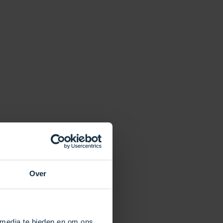
Over
 media te bieden en om ons