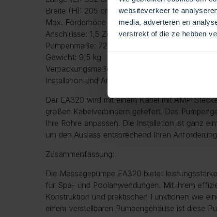
Breite (H): 205 cm
websiteverkeer te analyseren
Max. Förderhöhe (Hmax): 11 Meter
media, adverteren en analys
Anschlüsse: 1,5 Zoll (48 mm Innendurchmesser)
verstrekt of die ze hebben v
Pumpenmaße: 72,5 cm (Höhe) x 205 cm (Breite
Gewicht: 9,5 kg
Verpackungsmaße: 420 x 180 x 255 cm
Installation und Anschlüsse:
Der EA320 wird mit einem Kabel mit AMP-Stecke
großen Kabelverbindern geliefert. Das Pumpenge
Ihre Rohre anpassen. Die Installation ist ganz e
um den Auslass entsprechend Ihren Anforderunge
Zusammenfassung:
Die Massagepumpe EA320 bietet leistungsstarke 
für Spa- und Poolanwendungen. Mit ihrem effizi
Konstruktion und praktischen Funktionen wie e
einem verstellbaren Pumpengehäuse ist diese P