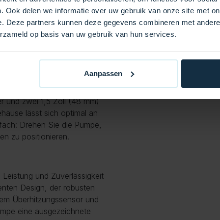
. Ook delen we informatie over uw gebruik van onze site met on
e. Deze partners kunnen deze gegevens combineren met andere i
erzameld op basis van uw gebruik van hun services.
) x 392 cm (Länge)
Aanpassen
r und zwei 1,5 Zoll (48 mm)
häuse lässt sich optimal an
infach: Drehen Sie die Pumpe,
n zu positionieren.
Leistung und Zuverlässigkeit
enten Design, der robusten
inem Überhitzungssensor und
umpe eine ausgezeichnete