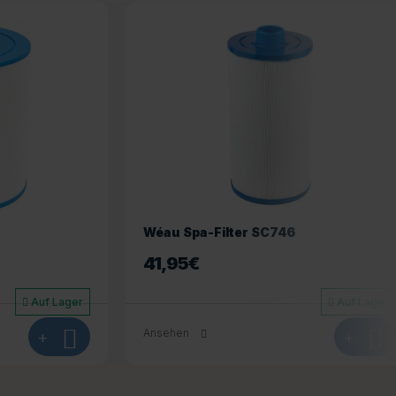
Wéau Spa-Filter SC706
27,50
€
Auf Lager
Auf Lager
+
Ansehen
+