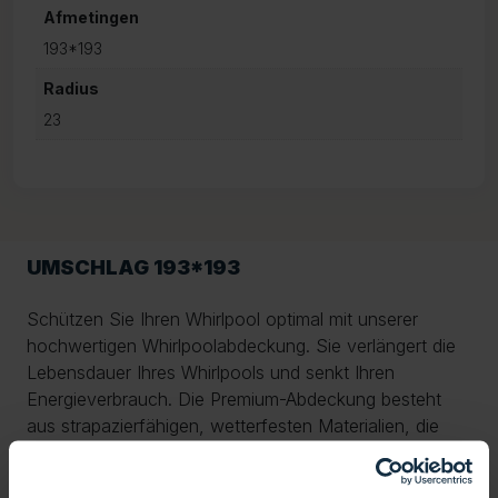
Afmetingen
193*193
Radius
23
UMSCHLAG 193*193
Schützen Sie Ihren Whirlpool optimal mit unserer
hochwertigen Whirlpoolabdeckung. Sie verlängert die
Lebensdauer Ihres Whirlpools und senkt Ihren
Energieverbrauch. Die Premium-Abdeckung besteht
aus strapazierfähigen, wetterfesten Materialien, die
Regen, UV-Strahlung, Schmutz und Frost zuverlässig
widerstehen. Dank der dicken Isolierung wird die