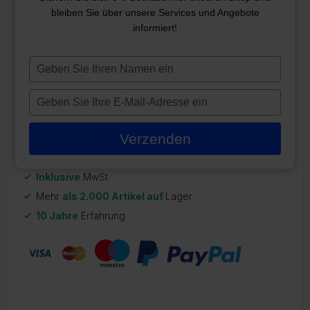
UMSCHLAG 193*193
bleiben Sie über unsere Services und Angebote
informiert!
ZR-CO42
694,98
€
Typ
je
Auf Lager
naam
Typ
in
je
e-
Verzenden
mailadres
in
Inklusive
MwSt.
Mehr
als 2.000 Artikel auf
Lager
10 Jahre
Erfahrung