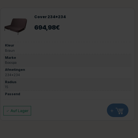
Cover 234*234
694,98
€
Kleur
Braun
Marke
Boospa
Afmetingen
234*234
Radius
15
Passend
+
Auf Lager