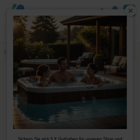
0
Home
»
Shop
»
Whirlpool-Teile
»
Covers
»
Umschlag 193*193
Sichern Sie sich 5 € Guthaben für unseren Shop und