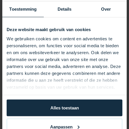
Wärme länger gespeichert, sodass Ihr Whirlpool
schneller die gewünschte Temperatur erreicht und Sie
Toestemming
Details
Over
deutlich Energiekosten sparen. Verstärkte Nähte und
robuste Sicherheitsgurte sorgen dafür, dass die
Abdeckung auch bei starkem Wind sicher an ihrem
Deze website maakt gebruik van cookies
Platz bleibt. Die Abdeckung passt perfekt über Ihren
We gebruiken cookies om content en advertenties te
Whirlpool und lässt sich dank praktischer Griffe
personaliseren, om functies voor social media te bieden
mühelos öffnen und schließen. Mit ihrem eleganten
en om ons websiteverkeer te analyseren. Ook delen we
und modernen Design verleiht diese
informatie over uw gebruik van onze site met onze
Whirlpoolabdeckung Ihrem Außenbereich ein
partners voor social media, adverteren en analyse. Deze
gepflegtes und luxuriöses Ambiente.
partners kunnen deze gegevens combineren met andere
informatie die u aan ze heeft verstrekt of die ze hebben
Vorteile auf einen Blick:
verzameld op basis van uw gebruik van hun services.
Hervorragende Wärmedämmung für niedrigere
Energiekosten
Alles toestaan
Wetterbeständige Materialien für jahrelange Haltbarkeit
Stabile Sicherheitsgurte für maximale Stabilität
Aanpassen