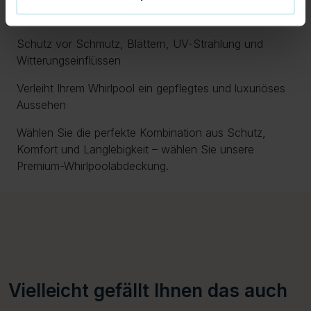
Einfache Handhabung dank integrierter Griffe
Schutz vor Schmutz, Blättern, UV-Strahlung und
Witterungseinflüssen
Verleiht Ihrem Whirlpool ein gepflegtes und luxuriöses
Aussehen
Wählen Sie die perfekte Kombination aus Schutz,
Komfort und Langlebigkeit – wählen Sie unsere
Premium-Whirlpoolabdeckung.
Vielleicht gefällt Ihnen das auch