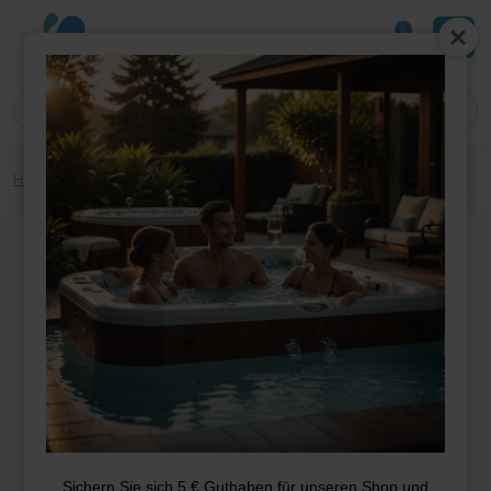
0
Home
»
Shop
»
Whirlpool-Teile
»
Covers
»
Umschlag 200*164
Sichern Sie sich 5 € Guthaben für unseren Shop und