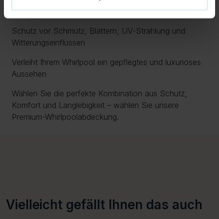
Einfache Handhabung dank integrierter Griffe
Schutz vor Schmutz, Blättern, UV-Strahlung und
Witterungseinflüssen
Verleiht Ihrem Whirlpool ein gepflegtes und luxuriöses
Aussehen
Wählen Sie die perfekte Kombination aus Schutz,
Komfort und Langlebigkeit – wählen Sie unsere
Premium-Whirlpoolabdeckung.
Vielleicht gefällt Ihnen das auch