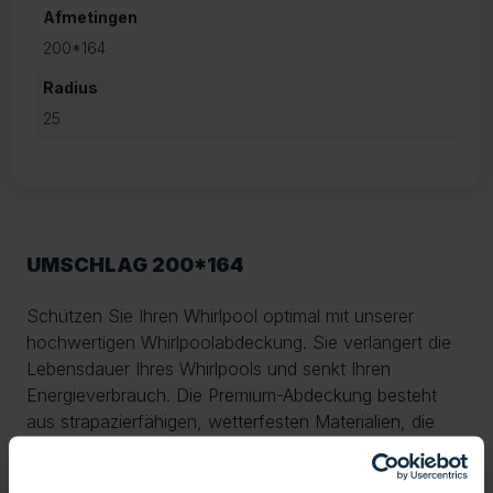
Afmetingen
200*164
Radius
25
UMSCHLAG 200*164
Schützen Sie Ihren Whirlpool optimal mit unserer
hochwertigen Whirlpoolabdeckung. Sie verlängert die
Lebensdauer Ihres Whirlpools und senkt Ihren
Energieverbrauch. Die Premium-Abdeckung besteht
aus strapazierfähigen, wetterfesten Materialien, die
Regen, UV-Strahlung, Schmutz und Frost zuverlässig
widerstehen. Dank der dicken Isolierung wird die