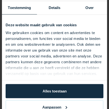
Wärme länger gespeichert, sodass Ihr Whirlpool
schneller die gewünschte Temperatur erreicht und Sie
Toestemming
Details
Over
deutlich Energiekosten sparen. Verstärkte Nähte und
robuste Sicherheitsgurte sorgen dafür, dass die
Abdeckung auch bei starkem Wind sicher an ihrem
Deze website maakt gebruik van cookies
Platz bleibt. Die Abdeckung passt perfekt über Ihren
We gebruiken cookies om content en advertenties te
Whirlpool und lässt sich dank praktischer Griffe
personaliseren, om functies voor social media te bieden
mühelos öffnen und schließen. Mit ihrem eleganten
en om ons websiteverkeer te analyseren. Ook delen we
und modernen Design verleiht diese
informatie over uw gebruik van onze site met onze
Whirlpoolabdeckung Ihrem Außenbereich ein
partners voor social media, adverteren en analyse. Deze
gepflegtes und luxuriöses Ambiente.
partners kunnen deze gegevens combineren met andere
informatie die u aan ze heeft verstrekt of die ze hebben
Vorteile auf einen Blick:
verzameld op basis van uw gebruik van hun services.
Hervorragende Wärmedämmung für niedrigere
Energiekosten
Alles toestaan
Wetterbeständige Materialien für jahrelange Haltbarkeit
Stabile Sicherheitsgurte für maximale Stabilität
Aanpassen