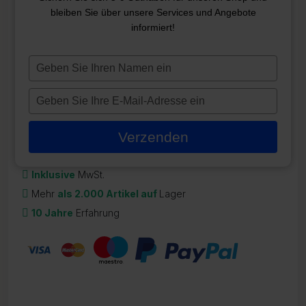
UMSCHLAG 200*164
bleiben Sie über unsere Services und Angebote
informiert!
ZR-CO190
694,98
€
Typ
je
Auf Lager
naam
Typ
in
je
e-
Verzenden
mailadres
in
Inklusive
MwSt.
Mehr
als 2.000 Artikel auf
Lager
10 Jahre
Erfahrung