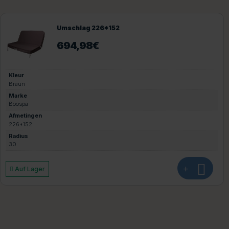
Umschlag 193*168
694,98
€
Kleur
Braun
Marke
Boospa
Afmetingen
193*168
Radius
25
+
Auf Lager