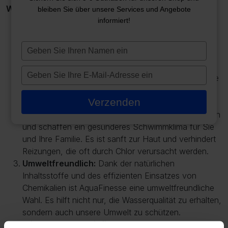
Warum AquaFinesse Wählen?
bleiben Sie über unsere Services und Angebote
informiert!
Einfache Anwendung:
Mit AquaFinesse wird die
Pflege Ihres Pools oder Spas so einfach wie nie
Typ
zuvor. Fügen Sie einfach die AquaFinesse-Tabletten
je
oder -Flüssigkeit gemäß der Gebrauchsanweisung
naam
Typ
dem Wasser hinzu und genießen Sie eine sorgenfreie
in
je
Erfahrung.
e-
Verzenden
Gesund und Sicher:
AquaFinesse-Produkte
mailadres
reduzieren die Notwendigkeit aggressiver Chemikalien
in
und schaffen ein gesünderes Schwimmklima für Sie
und Ihre Familie. Es ist sanft zur Haut und verhindert
Reizungen, die oft durch Chlor verursacht werden.
Umweltfreundlich:
Dank der natürlichen
Inhaltsstoffe und des effizienten Einsatzes von
Chemikalien ist AquaFinesse eine umweltfreundliche
Wahl. Es hilft nicht nur, die Wasserqualität zu erhalten,
sondern auch unsere Umwelt zu schützen.
Wirksam Gegen Biofilm:
AquaFinesse bekämpft