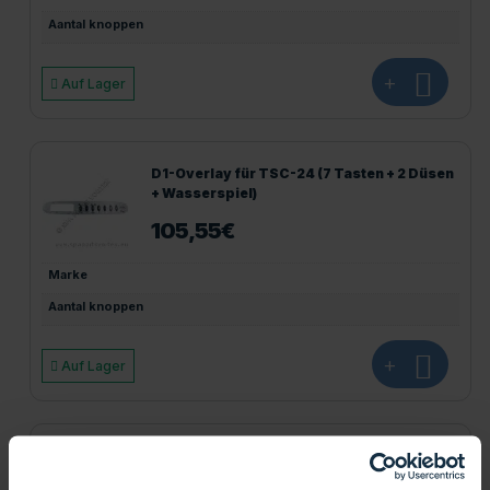
Aantal knoppen
+
Auf Lager
D1-Overlay für TSC-24 (7 Tasten + 2 Düsen
+ Wasserspiel)
105,55
€
Marke
Aantal knoppen
+
Auf Lager
D1-Overlay für TSC-25 (5 Tasten, 1 Düse)