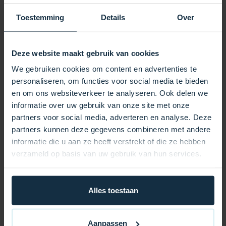
87,95
€
Toestemming
Details
Over
Marke
Aantal knoppen
Deze website maakt gebruik van cookies
We gebruiken cookies om content en advertenties te
+
Auf Lager
personaliseren, om functies voor social media te bieden
en om ons websiteverkeer te analyseren. Ook delen we
informatie over uw gebruik van onze site met onze
Earth Spas IN.K336 Overlay
partners voor social media, adverteren en analyse. Deze
partners kunnen deze gegevens combineren met andere
70,95
€
informatie die u aan ze heeft verstrekt of die ze hebben
verzameld op basis van uw gebruik van hun services.
Marke
Aantal knoppen
Alles toestaan
+
Auf Lager
Aanpassen