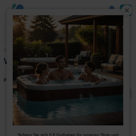
0
Home
»
Shop
»
Whirlpool-Teile
»
Elektrik
»
Displayaufkleber
Whirlpool-Teile
Produkte filtern
93
producten
AX10 Overlay-Düsen 2
20,48
€
Sichern Sie sich 5 € Guthaben für unseren Shop und