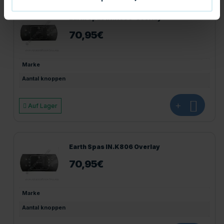
Earth Spas IN.K506-Overlay
70,95
€
Marke
Aantal knoppen
+
Auf Lager
Earth Spas IN.K806 Overlay
70,95
€
Marke
Aantal knoppen