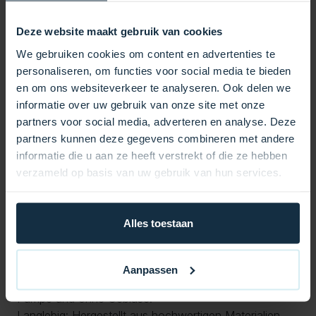
Earth Spas kompatibel, darunter Kouri, Erebus, Uluru,
Erebus II und Uluru II. Mit einer Länge von 170 mm und
Deze website maakt gebruik van cookies
einer Höhe von 62 mm passt diese Auflage nahtlos
We gebruiken cookies om content en advertenties te
auf das Bedienfeld IN.K336. Es wurde speziell für
personaliseren, om functies voor social media te bieden
Spa-Systeme mit einer Pumpe und ohne Gebläse
en om ons websiteverkeer te analyseren. Ook delen we
entwickelt und ist somit ideal für kompakte und
informatie over uw gebruik van onze site met onze
effiziente Spa-Konfigurationen.
partners voor social media, adverteren en analyse. Deze
Hauptfunktionen:
partners kunnen deze gegevens combineren met andere
informatie die u aan ze heeft verstrekt of die ze hebben
Anzahl der Tasten: 5 Tasten, für einfache Bedienung.
verzameld op basis van uw gebruik van hun services.
Kompatibilität: Geeignet für das Topside-
Steuerungssystem IN.K336 von Earth Spas und
Modelle wie Kouri, Erebus, Uluru, Erebus II und Uluru
Alles toestaan
II.
Abmessungen: 170 mm Länge und 62 mm Höhe.
Farbe: Schickes schwarzes Finish.
Aanpassen
Anwendung: Geeignet für Spa-Systeme mit einer
Pumpe und ohne Gebläse.
Langlebig: Hergestellt aus hochwertigen Materialien,