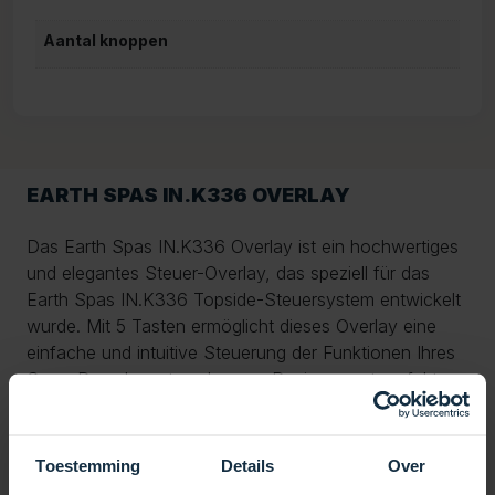
Aantal knoppen
EARTH SPAS IN.K336 OVERLAY
Das Earth Spas IN.K336 Overlay ist ein hochwertiges
und elegantes Steuer-Overlay, das speziell für das
Earth Spas IN.K336 Topside-Steuersystem entwickelt
wurde. Mit 5 Tasten ermöglicht dieses Overlay eine
einfache und intuitive Steuerung der Funktionen Ihres
Spas. Das elegante schwarze Design passt perfekt
zum modernen Look von Spas und gewährleistet eine
benutzerfreundliche Bedienung.
Toestemming
Details
Over
Diese Auflage ist mit verschiedenen Modellen von