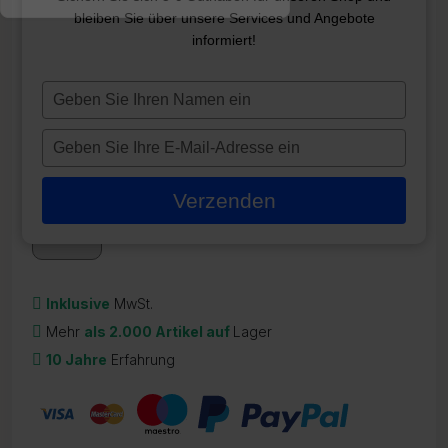
bleiben Sie über unsere Services und Angebote
EARTH SPAS IN.K336
informiert!
OVERLAY
Typ
ZR-21984
je
70,95
€
naam
Typ
in
je
Auf Lager
e-
Verzenden
mailadres
in
Inklusive
MwSt.
Mehr
als 2.000 Artikel auf
Lager
10 Jahre
Erfahrung