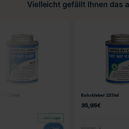
Vielleicht gefällt Ihnen das 
Rohrkleber 237ml
Wéau Spa-
35,95
€
41,95
€
Auf Lager
Ansehen
Ansehen