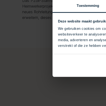
Das 1-Zoll-Starrrohr (1 Meter) ist eine zuverläss
Toestemming
Heimwerkerprojekte als auch für professionelle In
neues Rohrleitungssystem installieren oder eine 
erweitern, dieses Rohr bietet die Robustheit und 
Deze website maakt gebruik
We gebruiken cookies om cont
websiteverkeer te analyseren
media, adverteren en analys
verstrekt of die ze hebben v