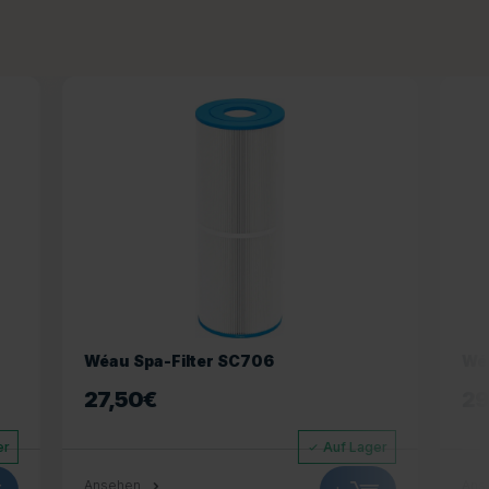
Wéau Spa-Filter SC757
29,95
€
Auf Lager
Auf Lager
Ansehen