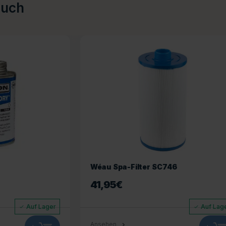
auch
Filter SC746
Wéau Spa-Filter SC706
27,50
€
Auf Lager
Ansehen