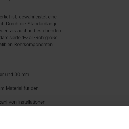
tigt ist, gewährleistet eine
ät. Durch die Standardlänge
neuen als auch in bestehenden
dardisierte 1-Zoll-Rohrgröße
patiblen Rohrkomponenten
ser und 30 mm
em Material für den
ahl von Installationen.
Zoll-Rohrgröße.
chnische Installationen und
erlich ist.