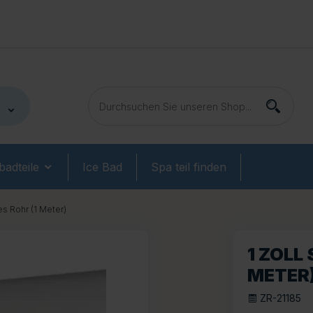
adteile
Ice Bad
Spa teil finden
res Rohr (1 Meter)
1 ZOLL
METER
ZR-21185