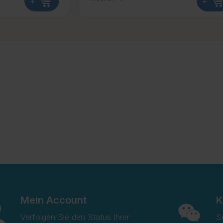
+
Mein Account
K
Verfolgen Sie den Status Ihrer
S