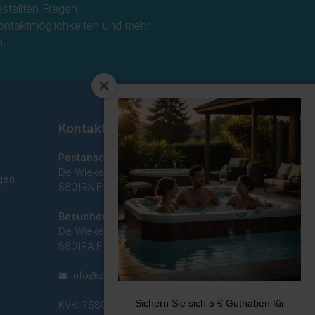
estellten Fragen,
ontaktmöglichkeiten und mehr
n.
Kontakt
Postanschrift
De Wieken 29C
gen
8801RA Franeker
Besucheradresse
De Wieken 29C
8801RA Franeker
info@zwemreus.nl
Sichern Sie sich 5 € Guthaben für
KVK: 76800970