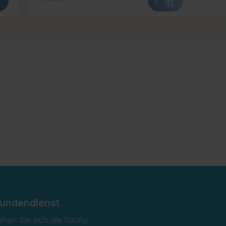
+
+
undendienst
ehen Sie sich alle häufig