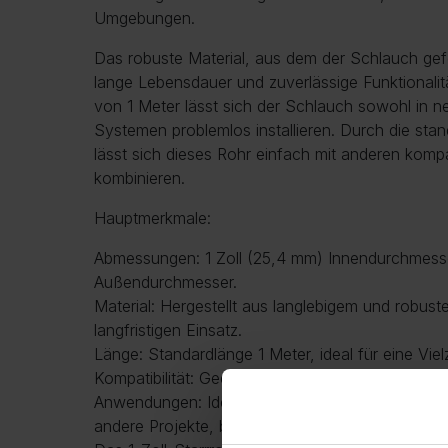
Umgebungen.
Das robuste Material, aus dem der Schlauch gefer
lange Lebensdauer und zuverlässige Funktionalit
von 1 Meter lässt sich der Schlauch sowohl in 
Systemen problemlos installieren. Durch die stan
lässt sich dieses Rohr einfach mit anderen kom
kombinieren.
Hauptmerkmale:
Abmessungen: 1 Zoll (25,4 mm) Innendurchmes
Außendurchmesser.
Material: Hergestellt aus langlebigem und robust
langfristigen Einsatz.
Länge: Standardlänge 1 Meter, ideal für eine Vielz
Kompatibilität: Geeignet für Systeme mit einer 1-
Anwendungen: Ideal für Sanitärinstallationen, te
andere Projekte, bei denen ein starkes Rohr erford