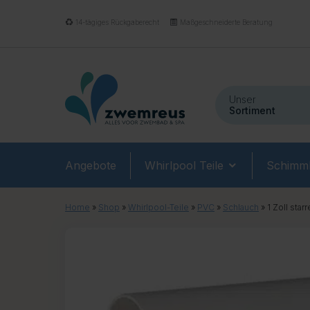
14-tägiges Rückgaberecht
Maßgeschneiderte Beratung
Unser
Sortiment
Angebote
Whirlpool Teile
Schimmb
Home
»
Shop
»
Whirlpool-Teile
»
PVC
»
Schlauch
»
1 Zoll star