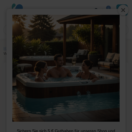
0
Home
»
Shop
»
Whirlpool-Teile
»
PVC
»
Grundkupplungen
»
1,5 Zoll 45
Winkelstück
Sichern Sie sich 5 € Guthaben für unseren Shop und