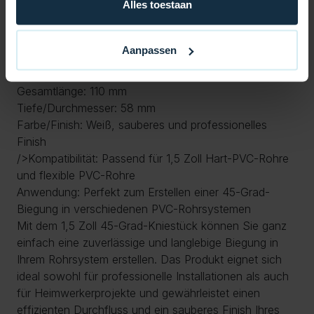
Alles toestaan
Biegung in PVC-Rohrleitungen
Hauptmerkmale:
Aanpassen
Abmessungen:
Innendurchmesser: 48 mm
Gesamtlänge: 110 mm
Tiefe/Durchmesser: 58 mm
Farbe/Finish: Weiß, sauberes und professionelles
Finish
/>Kompatibilität: Passend für 1,5 Zoll Hart-PVC-Rohre
und flexible PVC-Rohre
Anwendung: Perfekt zum Erstellen einer 45-Grad-
Biegung in verschiedenen PVC-Rohrsystemen
Mit dem 1,5 Zoll 45-Grad-Kniestück können Sie ganz
einfach eine zuverlässige und langlebige Biegung in
Ihrem Rohrsystem erstellen. Das Produkt eignet sich
ideal sowohl für professionelle Installationen als auch
für Heimwerkerprojekte und gewährleistet einen
effizienten Durchfluss und ein sauberes Finish Ihres