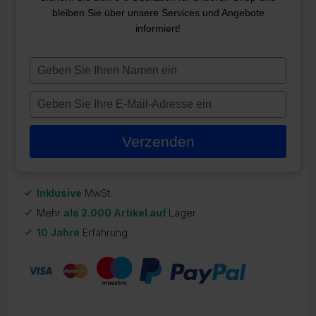
bleiben Sie über unsere Services und Angebote
1,5 ZOLL 45 WINKELSTÜCK
informiert!
ZR-21392
Typ
7,65
€
je
naam
Typ
Auf Lager
in
je
e-
Verzenden
mailadres
in
Inklusive
MwSt.
Mehr
als 2.000 Artikel auf
Lager
10 Jahre
Erfahrung