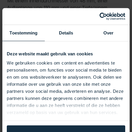
Mit einem Innendurchmesser von 48 mm, einer
Außenlänge von 110 mm und einer Tiefe/einem
Durchmesser von 58 mm bietet dieser Winkel eine
solide und langlebige Verbindung. Das weiße PVC
bietet ein sauberes und professionelles Finish und
Toestemming
Details
Over
passt daher gut zu den meisten Rohrleitungssystemen,
von Sanitärarmaturen bis hin zu Schwimmbädern und
anderen Wasserzirkulationssystemen.
Deze website maakt gebruik van cookies
Spezifikationen:
We gebruiken cookies om content en advertenties te
personaliseren, om functies voor social media te bieden
Abmessungen:
en om ons websiteverkeer te analyseren. Ook delen we
Innendurchmesser: 48 mm
informatie over uw gebruik van onze site met onze
Gesamtlänge: 110 mm
partners voor social media, adverteren en analyse. Deze
Tiefe/Durchmesser: 58 mm
partners kunnen deze gegevens combineren met andere
Farbe/Finish: Weißes PVC mit sauberem, langlebigem
informatie die u aan ze heeft verstrekt of die ze hebben
Finish
verzameld op basis van uw gebruik van hun services.
Kompatibilität: Geeignet für 1,5 Zoll starre PVC-Rohre
und flexible PVC-Rohre
Anwendung: Ideal zum Erstellen einer 45-Grad-