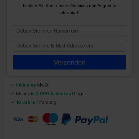
bleiben Sie über unsere Services und Angebote
2.0KW HEIZELEMENT TITAN
informiert!
ZR-21071
Typ
73,95
€
je
naam
Typ
Auf Lager
in
je
e-
Verzenden
mailadres
in
Inklusive
MwSt.
Mehr
als 2.000 Artikel auf
Lager
10 Jahre
Erfahrung