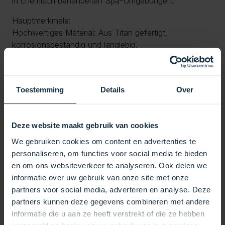
in chemisch behandelten Spa-Umgebungen.
Hauptmerkmale:
Hochwertiges Material: Aus Titan gefertigt,
korrosionsbeständig und langlebig.
Effiziente Heizung: Mit einer Leistung von 2,0 kW
sorgt diese Heizung für eine schnelle und gleichmäßige
Erwärmung des Wassers.
Toestemming
Details
Over
Weitgehend kompatibel: Geeignet für Marken wie
Balboa, HydroQuip, Gecko, Thermcore, Spa Builders
und mehr.
Deze website maakt gebruik van cookies
Einfache Installation: Befestigung mit zwei 19-mm-
Muttern.
We gebruiken cookies om content en advertenties te
Technische Daten:
personaliseren, om functies voor social media te bieden
Spezifikationsdetails
en om ons websiteverkeer te analyseren. Ook delen we
Produkttyp Heizelement
informatie over uw gebruik van onze site met onze
Material Titan
partners voor social media, adverteren en analyse. Deze
Leistung 2,0 kW
partners kunnen deze gegevens combineren met andere
Ampere 8,0 – 8,5
informatie die u aan ze heeft verstrekt of die ze hebben