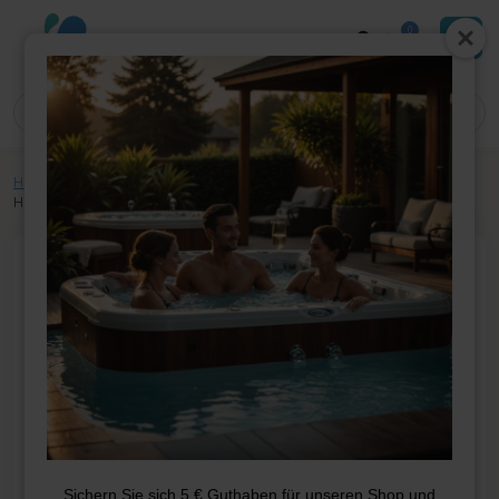
0
Home
»
Shop
»
Whirlpool-Teile
»
Heizung
»
Heizelement
»
2.0kW
Heizelement Titan
Sichern Sie sich 5 € Guthaben für unseren Shop und