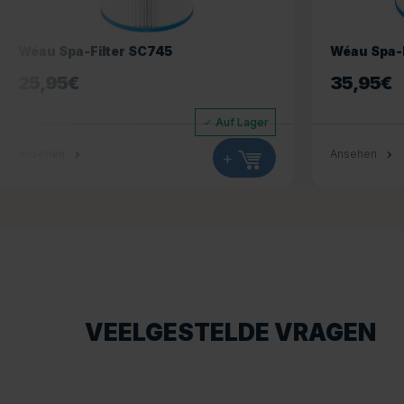
Wéau Spa-Filter SC745
Wéau Spa-
25,95
€
35,95
€
Auf Lager
Ansehen
+
Ansehen
VEELGESTELDE VRAGEN