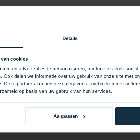
r ist auf
 einfachen
 den erweiterten
leitung ist die Installation
Details
 ein Kinderspiel.
lboa 3 kW 2-Sensor-
 van cookies
rfekt beheizten Spas, das
ent en advertenties te personaliseren, om functies voor social
uen Sie für das ultimative
. Ook delen we informatie over uw gebruik van onze site met on
istung von Balboa.
e. Deze partners kunnen deze gegevens combineren met andere i
erzameld op basis van uw gebruik van hun services.
Aanpassen