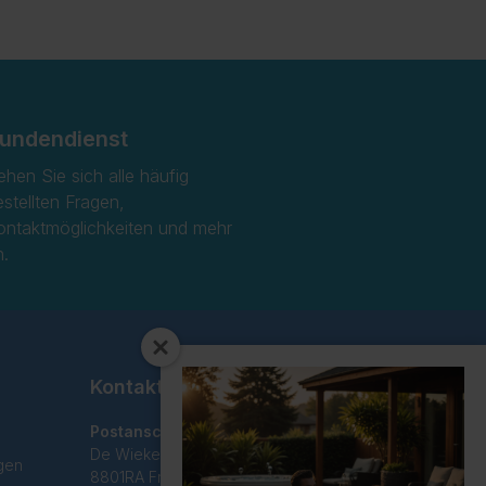
undendienst
ehen Sie sich alle häufig
estellten Fragen,
ontaktmöglichkeiten und mehr
n.
Kontakt
Postanschrift
De Wieken 29C
gen
8801RA Franeker