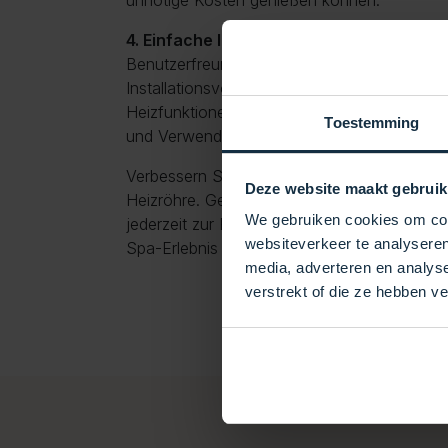
unnötige Kosten genießen können.
4. Einfache Installation:
Das Balboa-Heizroh
Benutzerfreundlichkeit ausgelegt. Mit einem
Installationsvorgang können Sie schnell von
Heizfunktionen profitieren. Dank der klaren An
Toestemming
und Verwendung der Röhre auch für Anfänger
Verbessern Sie Ihr Spa-Erlebnis mit der Ba
Deze website maakt gebruik
Heizröhre. Genießen Sie den Luxus eines pe
We gebruiken cookies om cont
jederzeit zur Entspannung bereitsteht. Vertra
websiteverkeer te analyseren
Spa-Erlebnis auf die Zuverlässigkeit und Le
media, adverteren en analys
verstrekt of die ze hebben v