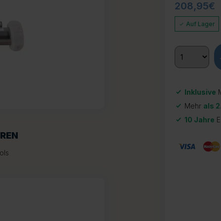
208,95
€
Auf Lager
Inklusive
M
Mehr
als 2
10 Jahre
E
OREN
ols