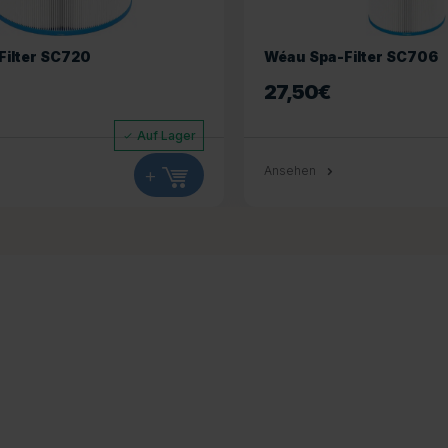
Filter SC720
Wéau Spa-Filter SC706
27,50
€
Auf Lager
+
Ansehen