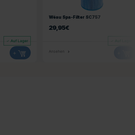
Wéau Spa-Filter SC757
29,95
€
Auf Lager
Auf Lager
+
Ansehen
+