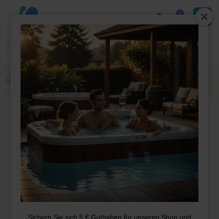
0
Home
»
Shop
»
Whirlpool-Teile
»
PVC
»
Düsen
»
Cmp 5 Düsenkörper
Sichern Sie sich 5 € Guthaben für unseren Shop und