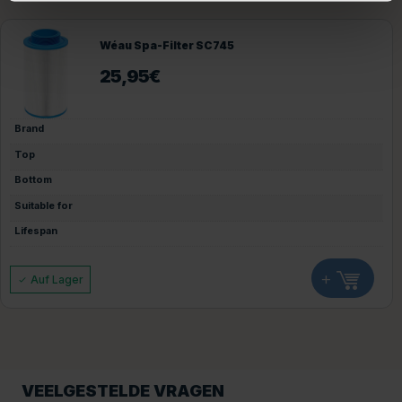
Wéau Spa-Filter SC745
25,95
€
Brand
Top
Bottom
Suitable for
Lifespan
+
Auf Lager
VEELGESTELDE VRAGEN