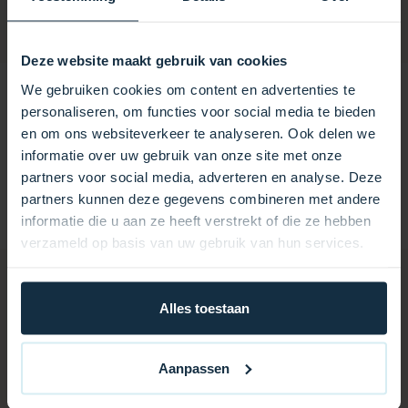
Deze website maakt gebruik van cookies
CMP 5 DÜSENKÖRPER
We gebruiken cookies om content en advertenties te
personaliseren, om functies voor social media te bieden
CMP 5-Zoll-Düsenkörper: Der CMP 5-Zoll-
en om ons websiteverkeer te analyseren. Ook delen we
Düsenkörper ist eine langlebige und zuverlässige
informatie over uw gebruik van onze site met onze
Komponente für Spas und Schwimmbäder, die zur
partners voor social media, adverteren en analyse. Deze
Steuerung des Wasserflusses und für ein optimales
partners kunnen deze gegevens combineren met andere
Hydromassage-Erlebnis entwickelt wurde.
informatie die u aan ze heeft verstrekt of die ze hebben
verzameld op basis van uw gebruik van hun services.
Alles toestaan
Aanpassen
Vielleicht gefällt Ihnen das auch