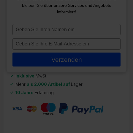
CMP 5 DÜSENKÖRPER
bleiben Sie über unsere Services und Angebote
informiert!
ZR-21104
23,05
€
Typ
je
Auf Lager
naam
Typ
in
je
e-
Verzenden
mailadres
in
Inklusive
MwSt.
Mehr
als 2.000 Artikel auf
Lager
10 Jahre
Erfahrung