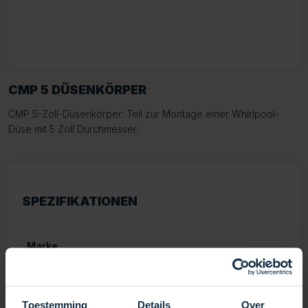
CMP 5 DÜSENKÖRPER
CMP 5-Zoll-Düsenkörper: Teil zur Montage einer Whirlpool-
Düse mit 5 Zoll Durchmesser.
SPEZIFIKATIONEN
Marke
Diameter
Toestemming
Details
Over