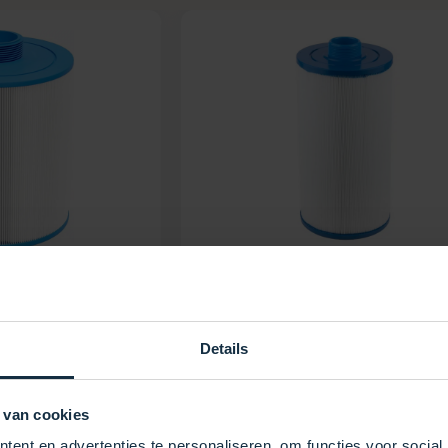
ilter SC746
Wéau Spa-Filter SC706
27,50
€
Details
Auf Lager
+
Ansehen
 van cookies
ent en advertenties te personaliseren, om functies voor social