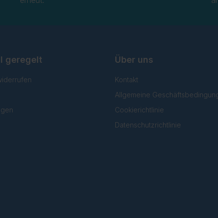
erneut.
a
l geregelt
Über uns
widerrufen
Kontakt
Allgemeine Geschäftsbedingun
lgen
Cookierichtlinie
Datenschutzrichtlinie