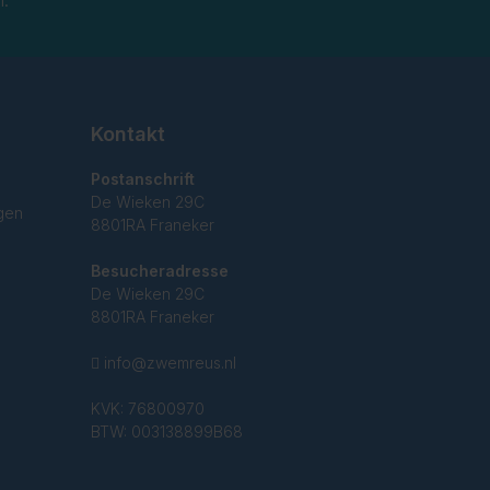
n.
Kontakt
Postanschrift
De Wieken 29C
gen
8801RA Franeker
Besucheradresse
De Wieken 29C
8801RA Franeker
info@zwemreus.nl
KVK: 76800970
BTW: 003138899B68