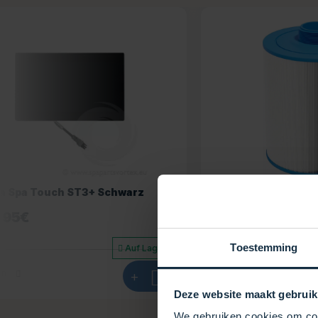
Wéau Spa-Filter SC720
Wéau Spa-F
35,95
€
41,95
€
Toestemming
Auf Lager
Ansehen
+
Ansehen
Deze website maakt gebruik
We gebruiken cookies om cont