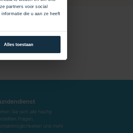
ze partners voor social
nformatie die u aan ze heeft
Alles toestaan
undendienst
ehen Sie sich alle häufig
estellten Fragen,
ontaktmöglichkeiten und mehr