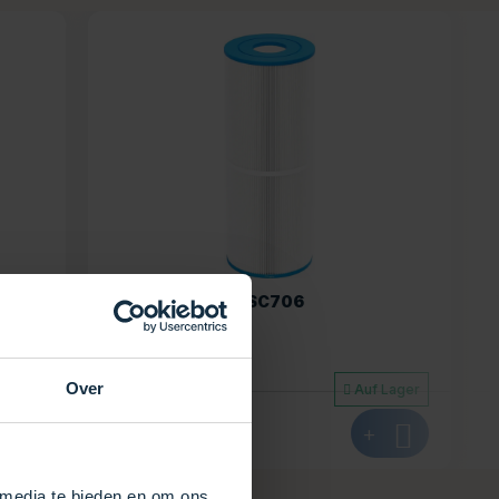
Wéau Spa-Filter SC757
29,95
€
Over
Auf Lager
Auf Lager
+
Ansehen
+
 media te bieden en om ons