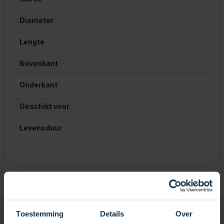
Diameter
Lengte
Bovenkant
Onderkant
Geschikt voor
Levensduur
FILTERKARTUSCHE SC701
Toestemming
Details
Over
Die Filterkartusche SC701 dient zur effektiven