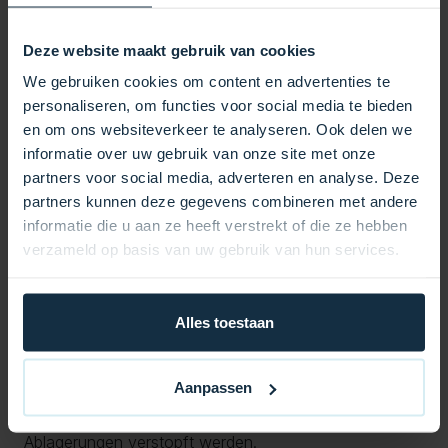
Wasserfilterung in Ihrem Spa und hält das Wasser
sauber und klar. Dieser Filter hat einen
Deze website maakt gebruik van cookies
Außendurchmesser von 132 mm und eine Länge von
We gebruiken cookies om content en advertenties te
250 mm und gewährleistet so eine perfekte Passform
personaliseren, om functies voor social media te bieden
und einen effizienten Betrieb in Ihrem Spa-System. Die
en om ons websiteverkeer te analyseren. Ook delen we
geschlossene Oberseite mit Griff erleichtert das
informatie over uw gebruik van onze site met onze
Einsetzen und Entfernen des Filters, während das 2-
partners voor social media, adverteren en analyse. Deze
Zoll-Gewinde an der Unterseite für eine feste und
partners kunnen deze gegevens combineren met andere
sichere Befestigung sorgt.
informatie die u aan ze heeft verstrekt of die ze hebben
Ein ordnungsgemäß funktionierender Filter ist für die
verzameld op basis van uw gebruik van hun services.
Entfernung von Verunreinigungen wie Schmutz,
Hautzellen und anderen Schadstoffen von
entscheidender Bedeutung und trägt zu einem frischen
Alles toestaan
und hygienischen Spa-Erlebnis bei. Darüber hinaus
trägt ein sauberer Filter dazu bei, die Lebensdauer Ihrer
Aanpassen
Spa-Pumpe und anderer Komponenten zu verlängern,
indem er verhindert, dass sie durch Schmutz und
Ablagerungen verstopft werden.