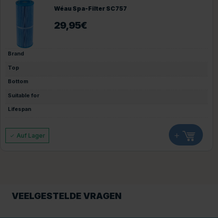
Wéau Spa-Filter SC757
29,95
€
Brand
Top
Bottom
Suitable for
Lifespan
+
Auf Lager
VEELGESTELDE VRAGEN