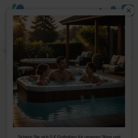
0
Home
»
Shop
»
Whirlpool-Teile
»
Filter
»
Filterkartusche SC701
Sichern Sie sich 5 € Guthaben für unseren Shop und