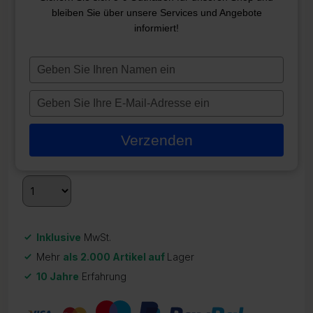
FILTERKARTUSCHE SC701
bleiben Sie über unsere Services und Angebote
informiert!
ZR-21770
32,95
€
Typ
je
Auf Lager
naam
Typ
in
je
Quantity
Discount
Discounted price
e-
2 - 3
5%
31,30
€
Verzenden
mailadres
3 +
10%
28,17
€
in
Inklusive
MwSt.
Mehr
als 2.000 Artikel auf
Lager
10 Jahre
Erfahrung