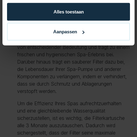
idealen Wahl für Spa-Besitzer, die nach einer
Alles toestaan
zuverlässigen und effizienten Filterlösung suchen.
Ein ordnungsgemäß funktionierender Filter ist für
Aanpassen
die Entfernung von Verunreinigungen wie
Schmutz, Hautzellen und anderen Schadstoffen
von entscheidender Bedeutung und trägt zu einem
frischen und hygienischen Spa-Erlebnis bei.
Darüber hinaus trägt ein sauberer Filter dazu bei,
die Lebensdauer Ihrer Spa-Pumpe und anderer
Komponenten zu verlängern, indem er verhindert,
dass sie durch Schmutz und Ablagerungen
verstopft werden.
Um die Effizienz Ihres Spas aufrechtzuerhalten
und eine gleichbleibende Wasserqualität
sicherzustellen, ist es wichtig, die Filterkartusche
alle 3 Monate auszutauschen. Dadurch wird
sichergestellt, dass der Filter seine maximale