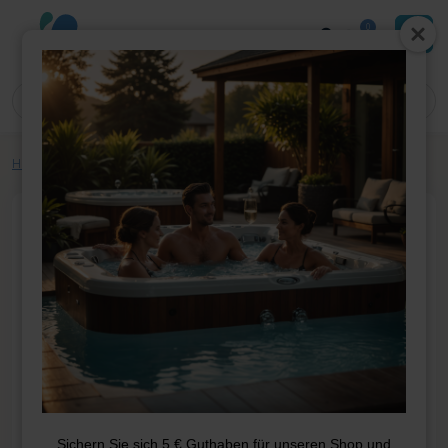
0
Home
»
Shop
»
Whirlpool-Teile
»
Filter
»
Filterkartusche SC704
Sichern Sie sich 5 € Guthaben für unseren Shop und