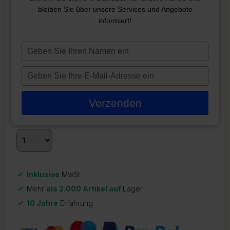
FILTERKARTUSCHE SC704
bleiben Sie über unsere Services und Angebote
informiert!
ZR-21794
19,95
€
Typ
je
Auf Lager
naam
Typ
in
je
Quantity
Discount
Discounted price
e-
2 - 3
5%
18,95
€
Verzenden
mailadres
3 +
10%
17,06
€
in
Inklusive
MwSt.
Mehr
als 2.000 Artikel auf
Lager
10 Jahre
Erfahrung