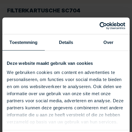
FILTERKARTUSCHE SC704
Dieser Filter hat einen Außendurchmesser von
125 mm und eine Länge von 337 mm und
gewährleistet so eine perfekte Passform und
Toestemming
Details
Over
einen effizienten Betrieb in Ihrem Spa-System. Die
54 mm großen Öffnungen an der Ober- und
Unterseite erleichtern das Einsetzen und Entfernen
Deze website maakt gebruik van cookies
des Filters und sorgen gleichzeitig für einen festen
We gebruiken cookies om content en advertenties te
und sicheren Sitz.
personaliseren, om functies voor social media te bieden
Die Filterkartusche SC704 ist ein vielseitiger Filter,
en om ons websiteverkeer te analyseren. Ook delen we
der für verschiedene Filtertypen austauschbar ist,
informatie over uw gebruik van onze site met onze
darunter Alina F-325-M, Allspares AS-SPA060,
partners voor social media, adverteren en analyse. Deze
Boospa 42513C, Coast Spa PRDC25, Darlly
partners kunnen deze gegevens combineren met andere
42513/SC704, Filbur FC-2375, Magnum/Gota
informatie die u aan ze heeft verstrekt of die ze hebben
Pure RD25, Pentair R173428, Pleatco PRB25-IN,
verzameld op basis van uw gebruik van hun services.
Topology T-4326, Unicel C-4326, Waterway 817-
2500 und Wellis AKU1831. Dies macht es zur