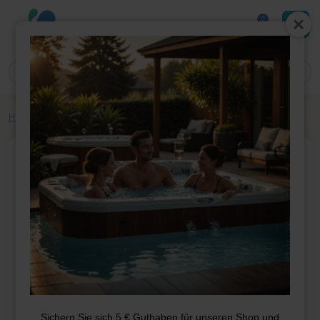
0
Home
»
Shop
»
Whirlpool-Teile
»
Filter
»
Filterkartusche SC731
Sichern Sie sich 5 € Guthaben für unseren Shop und