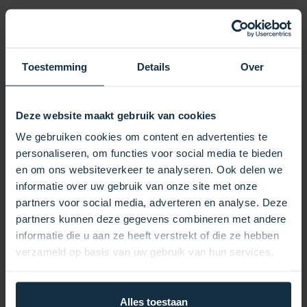
Dieser Filter hat einen Außendurchmesser von
151 mm und eine Länge von 445 mm und
gewährleistet so eine perfekte Passform und
Toestemming
Details
Over
einen effizienten Betrieb in Ihrem Spa-System. Die
geschlossene Oberseite mit Griff erleichtert das
Einsetzen und Entfernen des Filters, während die
Deze website maakt gebruik van cookies
2-Zoll-Gewindeunterseite für eine feste und
We gebruiken cookies om content en advertenties te
sichere Befestigung sorgt.
personaliseren, om functies voor social media te bieden
Die Filterkartusche SC731 ist ein vielseitiger Filter,
en om ons websiteverkeer te analyseren. Ook delen we
der durch verschiedene Filtertypen ersetzt werden
informatie over uw gebruik van onze site met onze
kann, darunter Darlly 60606/SC731, Unicel 6CH-
partners voor social media, adverteren en analyse. Deze
959, Pleatco PJP60-F2S, Filbur FC-2715 und
partners kunnen deze gegevens combineren met andere
Jacuzzi 2000-286/20086-001/2000-498. Dies
informatie die u aan ze heeft verstrekt of die ze hebben
macht ihn zur idealen Wahl für Spa-Besitzer, die
verzameld op basis van uw gebruik van hun services.
nach einer zuverlässigen und effizienten
Filterlösung suchen.
Ein ordnungsgemäß funktionierender Filter ist
Alles toestaan