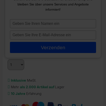
FILTERKARTUSCHE SC731
bleiben Sie über unsere Services und Angebote
informiert!
ZR-21810
41,95
€
Typ
je
Auf Lager
naam
Typ
in
je
Quantity
Discount
Discounted price
e-
2 - 3
5%
39,85
€
Verzenden
mailadres
3 +
10%
35,87
€
in
Inklusive
MwSt.
Mehr
als 2.000 Artikel auf
Lager
10 Jahre
Erfahrung