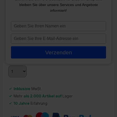
FILTERKARTUSCHE SC817
bleiben Sie über unsere Services und Angebote
informiert!
ZR-21738
49,95
€
Typ
je
Auf Lager
naam
Typ
in
je
Quantity
Discount
Discounted price
e-
2 - 3
5%
47,45
€
Verzenden
mailadres
3 +
10%
42,71
€
in
Inklusive
MwSt.
Mehr
als 2.000 Artikel auf
Lager
10 Jahre
Erfahrung