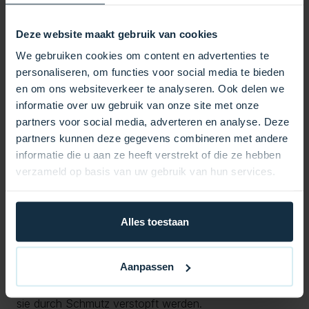
Die Filterkartusche SC817 ist ein wichtiger Bestandteil
Ihrer Spa-Wartung und sorgt dafür, dass Ihr Wasser
Deze website maakt gebruik van cookies
kristallklar und hygienisch bleibt. Dieser Filter hat einen
We gebruiken cookies om content en advertenties te
Außendurchmesser von 159 mm auf der breiten Seite
personaliseren, om functies voor social media te bieden
und 135 mm auf der schmalen Seite, eine Länge von
en om ons websiteverkeer te analyseren. Ook delen we
245 mm, eine obere Öffnung von 105 mm und eine
informatie over uw gebruik van onze site met onze
untere Öffnung von 74 mm. Diese Spezifikationen
partners voor social media, adverteren en analyse. Deze
stellen sicher, dass der Filter perfekt passt und in Ihrem
partners kunnen deze gegevens combineren met andere
Spa-System effizient arbeitet.
informatie die u aan ze heeft verstrekt of die ze hebben
Die Bedeutung eines ordnungsgemäß funktionierenden
verzameld op basis van uw gebruik van hun services.
Filters in Ihrem Spa kann nicht genug betont werden.
Der Filter entfernt Verunreinigungen wie Schmutz,
Hautzellen und andere Schadstoffe und sorgt dafür,
Alles toestaan
dass Ihr Spa-Erlebnis stets frisch und angenehm bleibt.
Darüber hinaus trägt ein sauberer Filter dazu bei, die
Aanpassen
Lebensdauer Ihrer Spa-Pumpe und anderer
Komponenten zu verlängern, indem er verhindert, dass
sie durch Schmutz verstopft werden.