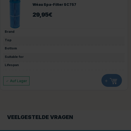
Wéau Spa-Filter SC757
29,95
€
Brand
Top
Bottom
Suitable for
Lifespan
+
Auf Lager
VEELGESTELDE VRAGEN