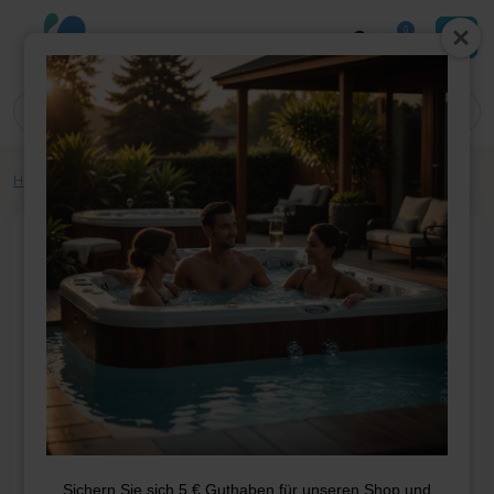
0
Home
»
Shop
»
Whirlpool-Teile
»
Filter
»
Filterkartusche SC817
Sichern Sie sich 5 € Guthaben für unseren Shop und