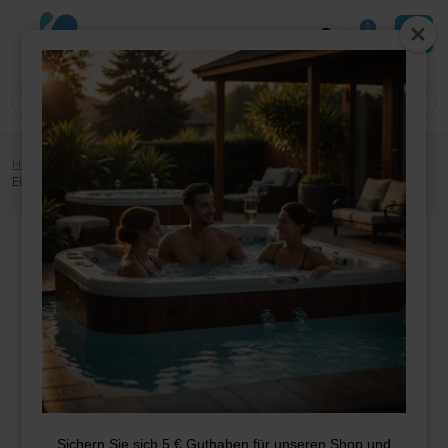
0
Home
»
Shop
»
Whirlpool-Teile
»
Pumpen
»
Pumpen
»
HA440NG
Einzelgeschwindigkeit, 1,5 HP
Sichern Sie sich 5 € Guthaben für unseren Shop und