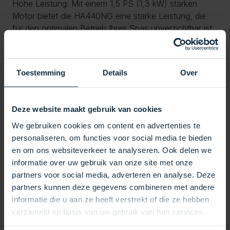
Hohe Leistung: Mit einem 1,5 PS (1,3 kW) starken
Motor bietet die HA440NG eine starke Leistung, die
für den optimalen Betrieb Ihres Spas unverzichtbar ist.
Flexible Installation: Der drehbare Pumpenkörper
erleichtert die Positionierung des Auslasses nach links
oder rechts, je nach Ihren Installationsanforderungen.
Toestemming
Details
Over
Die Richtungseinstellung erfolgt ganz einfach durch
Lösen der 4 Motorschrauben und Drehen des
Pumpenkörpers.
Deze website maakt gebruik van cookies
Verschiedene Anschlüsse: Die Pumpe wird mit
We gebruiken cookies om content en advertenties te
Anschlüssen für 50 mm, 60 mm und 63 mm Rohre
personaliseren, om functies voor social media te bieden
geliefert. Sie können auch alte Verbindungen
en om ons websiteverkeer te analyseren. Ook delen we
wiederverwenden, sofern diese noch funktionsfähig
informatie over uw gebruik van onze site met onze
sind. Für andere Rohrgrößen sind optionale Anschlüsse
partners voor social media, adverteren en analyse. Deze
in unserem Bereich „Raccords und Unions“ verfügbar.
partners kunnen deze gegevens combineren met andere
Elektrische Anschlüsse: Die Pumpe wird mit Kabel und
informatie die u aan ze heeft verstrekt of die ze hebben
AMP-Stecker geliefert. Sie können Ihr altes Kabel
verzameld op basis van uw gebruik van hun services.
weiterverwenden oder einen neuen Stecker kaufen,
wenn der alte nicht mehr verwendbar ist. Neue