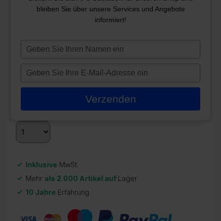
bleiben Sie über unsere Services und Angebote
HA440NG
informiert!
EINZELGESCHWINDIGKEIT, 1,5
HP
Typ
je
ZR-21277
naam
Typ
in
436,95
€
je
e-
Verzenden
Auf Lager
mailadres
in
Inklusive
MwSt.
Mehr
als 2.000 Artikel auf
Lager
10 Jahre
Erfahrung