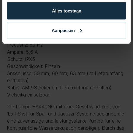
Stecker finden Sie in unserem Abschnitt „Kabel und
Alles toestaan
Preise für Spa“.
Technische Daten:
Leistung: 1,5 PS (1,3 kW)
Aanpassen
Spannung: 220–240 V
Frequenz: 50 Hz
Ampere: 5,6 A
Schutz: IPX5
Geschwindigkeit: Einzeln
Anschlüsse: 50 mm, 60 mm, 63 mm (im Lieferumfang
enthalten)
Kabel: AMP-Stecker (im Lieferumfang enthalten)
Vielseitig einsetzbar:
Die Pumpe HA440NG mit einer Geschwindigkeit von
1,5 PS ist für Spa- und Jacuzzi-Systeme geeignet, die
eine zuverlässige und leistungsstarke Pumpe für eine
kontinuierliche Wasserzirkulation benötigen. Durch das