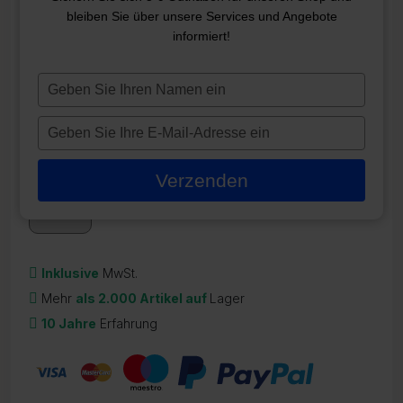
bleiben Sie über unsere Services und Angebote
INTERLINE SOLAR HEATER
informiert!
DOME BYPASS-KIT
Typ
ZR-22812
je
39,95
€
naam
Typ
in
je
Auf Lager
e-
Verzenden
mailadres
in
Inklusive
MwSt.
Mehr
als 2.000 Artikel auf
Lager
10 Jahre
Erfahrung