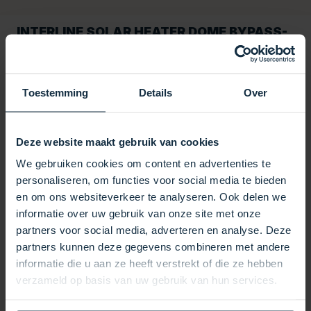
INTERLINE SOLAR HEATER DOME BYPASS-
KIT
Das Interline Solar Heater Dome Bypass Kit ist ein
Toestemming
Details
Over
praktisches und zuverlässiges Poolprodukt von
Interline, das speziell für den optimalen Einsatz im und
um den Pool entwickelt wurde. Dank der robusten
Deze website maakt gebruik van cookies
Materialien und der durchdachten Konstruktion kann
We gebruiken cookies om content en advertenties te
es über die gesamte Badesaison hinweg genutzt
personaliseren, om functies voor social media te bieden
werden. Mit dem Interline Solar Heater Dome Bypass
en om ons websiteverkeer te analyseren. Ook delen we
Kit sorgen Sie für sauberes, sicheres und komfortables
informatie over uw gebruik van onze site met onze
Poolwasser. Interline ist bekannt für hochwertiges
partners voor social media, adverteren en analyse. Deze
Poolzubehör und -geräte, die sich einfach installieren
partners kunnen deze gegevens combineren met andere
und bedienen lassen. Dieses Produkt eignet sich
informatie die u aan ze heeft verstrekt of die ze hebben
perfekt für Aufstell- und Einbaupools. Dank seines
verzameld op basis van uw gebruik van hun services.
benutzerfreundlichen Designs und seiner soliden
Qualität bietet das Interline Solar Heater Dome Bypass