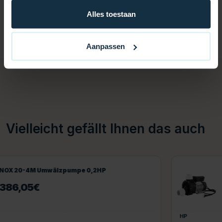
Kit eine zuverlässige Lösung für Poolpflege,
Alles toestaan
Wasserzirkulation, Beheizung und ungetrübten
Badespaß. So genießen Sie die ganze Saison über
einen sauberen und gepflegten Pool.
Aanpassen
Vielleicht gefällt Ihnen das auch
Infinity Umwälzpumpe WTC50 0,33HP
119,00
€
HP