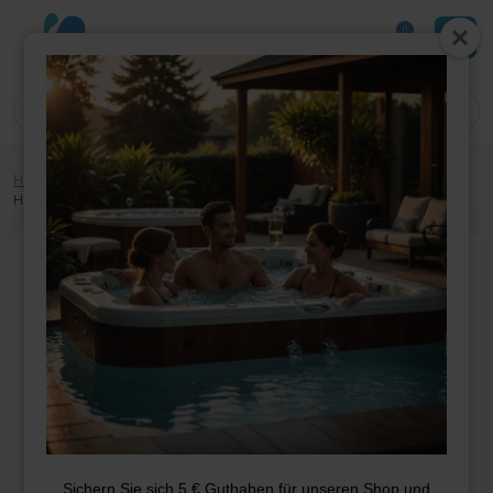
0
Home
»
Shop
»
Whirlpool-Teile
»
Pumpen
»
Pumpen
»
Interline Solar
Heater Dome Bypass-Kit
Sichern Sie sich 5 € Guthaben für unseren Shop und