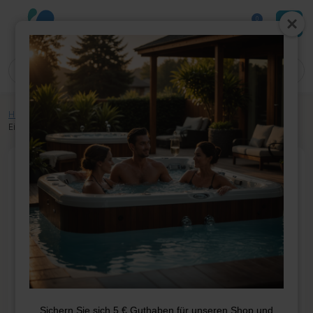
0
Home
»
Shop
»
Whirlpool-Teile
»
Pumpen
»
Pumpen
»
LX LP150 Pumpe,
Einzelgeschwindigkeit, 1,5 HP
Sichern Sie sich 5 € Guthaben für unseren Shop und