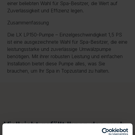
einer beliebten Wahl für Spa-Besitzer, die Wert auf
Zuverlässigkeit und Effizienz legen.
Zusammenfassung
Die LX LP150-Pumpe – Einzelgeschwindigkeit 1,5 PS
ist eine ausgezeichnete Wahl für Spa-Besitzer, die eine
leistungsstarke und zuverlässige Umwälzpumpe
benötigen. Mit ihrer robusten Leistung und einfachen
Installation bietet diese Pumpe alles, was Sie
brauchen, um Ihr Spa in Topzustand zu halten.
Vielleicht gefällt Ihnen das auch