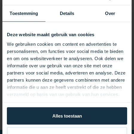
Toestemming
Details
Over
Waterway EMG Pumpensockel (Paar)
10,95
€
Deze website maakt gebruik van cookies
Marke
We gebruiken cookies om content en advertenties te
personaliseren, om functies voor social media te bieden
en om ons websiteverkeer te analyseren. Ook delen we
+
Auf Lager
informatie over uw gebruik van onze site met onze
partners voor social media, adverteren en analyse. Deze
partners kunnen deze gegevens combineren met andere
informatie die u aan ze heeft verstrekt of die ze hebben
verzameld op basis van uw gebruik van hun services.
Alles toestaan
VEELGESTELDE VRAGEN