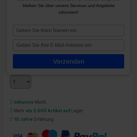
bleiben Sie über unsere Services und Angebote
LX LP150 PUMPE,
informiert!
EINZELGESCHWINDIGKEIT, 1,5
HP
Typ
je
ZR-21235
naam
Typ
in
215,00
€
je
e-
Verzenden
Auf Lager
mailadres
in
Inklusive
MwSt.
Mehr
als 2.000 Artikel auf
Lager
10 Jahre
Erfahrung