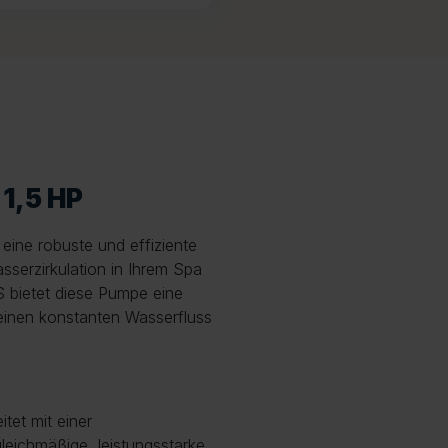
1,5 HP
eine robuste und effiziente
sserzirkulation in Ihrem Spa
S bietet diese Pumpe eine
e einen konstanten Wasserfluss
tet mit einer
leichmäßige, leistungsstarke