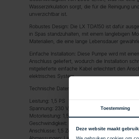
Wasserzirkulation sorgt, die für die Reinigung u
unverzichtbar ist.
Robustes Design: Die LX TDA150 ist dafür ausg
in Spas standzuhalten, mit einem langlebigen M
Materialien, die eine lange Lebensdauer gewährle
Einfache Installation: Diese Pumpe wird mit ein
Anschluss geliefert, wodurch die Installation schn
mitgelieferte einfache Kabel erleichtert den Ans
elektrisches System.
Technische Daten:
Leistung: 1,5 PS
Spannung: 230 V, 50 Hz
Toestemming
Motorleistung: 1,5
Geschwindigkeit: 2900 U/min
Deze website maakt gebruik
Anschlüsse: 1,5 Zoll
Abmessungen: Länge: 400 mm, Höhe: 205 mm, 
We gebruiken cookies om cont