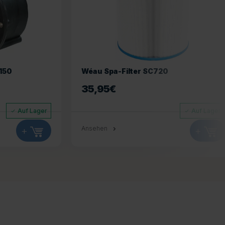
150
Wéau Spa-Filter SC720
35,95
€
Auf Lager
Auf Lager
+
Ansehen
+