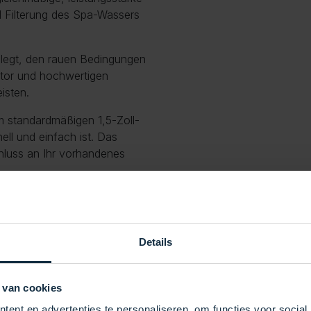
nd Filterung des Spa-Wassers
elegt, den rauen Bedingungen
otor und hochwertigen
isten.
em standardmäßigen 1,5-Zoll-
ell und einfach ist. Das
chluss an Ihr vorhandenes
Details
 van cookies
Tiefe: 175 mm
ent en advertenties te personaliseren, om functies voor social