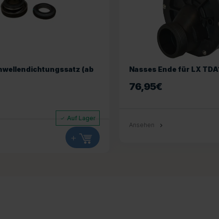
wellendichtungssatz (ab
Nasses Ende für LX TDA
76,95
€
Auf Lager
Ansehen
+