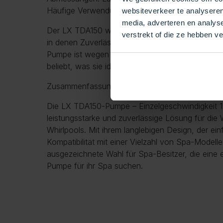
Häufige Verwendung:
websiteverkeer te analyseren
media, adverteren en analys
Der LX TDA150 wird häufig in verschiedenen ch
verstrekt of die ze hebben v
in denen Zuverlässigkeit und effiziente Leistung e
Pumpe ist wegen ihrer robusten Konstruktion und
beliebt, was sie ideal für eine Vielzahl von Spa
Zusammenfassung
Die LX TDA150-Pumpe – Einzelgeschwindigkeit 1,
leistungsstarke und zuverlässige Lösung für die 
Whirlpools. Mit ihrem langlebigen Design, der ein
Kompatibilität mit einer Vielzahl von Spa-Modell
ausgezeichnete Wahl für Spa-Besitzer, die eine e
Pumpe für ihr Spa suchen.