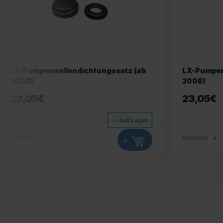
LX-Pumpenwellendichtungssatz (ab
LX-Pumpen
2008)
2008)
23,05
€
23,05
€
Auf Lager
Ansehen
+
Ansehen