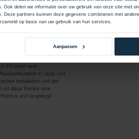
. Ook delen we informatie over uw gebruik van onze site met on
e. Deze partners kunnen deze gegevens combineren met andere i
inesischen Spas verwendet,
erzameld op basis van uw gebruik van hun services.
rforderlich sind. Diese
 gleichbleibenden Leistung
-Konfigurationen macht.
Aanpassen
5 PS bietet eine
Wasserzirkulation in Spas und
fachen Installation und der
en ist diese Pumpe eine
ffektive und langlebige