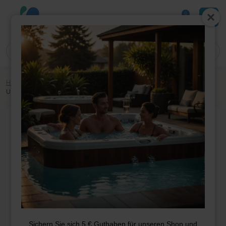
0
Home
»
Shop
»
Whirlpool-Teile
»
Pumpen
»
Pumpen
»
LX TDA50
Umwälzpumpe 0,5 HP
Sichern Sie sich 5 € Guthaben für unseren Shop und