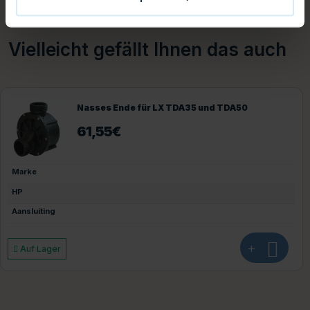
Vielleicht gefällt Ihnen das auch
Waterway EMG Pumpensockel (Paar)
10,95
€
Marke
+
Auf Lager