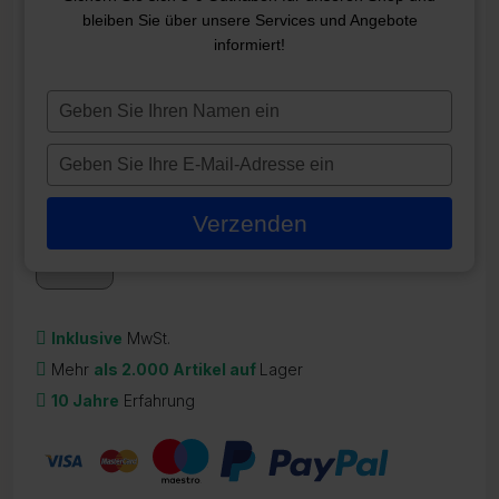
bleiben Sie über unsere Services und Angebote
LX TDA50 UMWÄLZPUMPE
informiert!
0,5 HP
Typ
ZR-21240
je
115,00
€
naam
Typ
in
je
Auf Lager
e-
Verzenden
mailadres
in
Inklusive
MwSt.
Mehr
als 2.000 Artikel auf
Lager
10 Jahre
Erfahrung