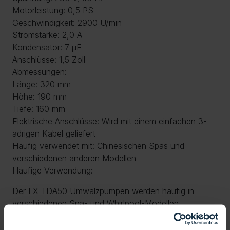
Motorleistung: 0,5 PS
Geschwindigkeit: 2900 U/min
Stromstärke: 2,0 A
Kondensator: 7 µF
Anschlüsse: 1,5 Zoll
Abmessungen:
Länge: 320 mm
Höhe: 190 mm
Tiefe: 160 mm
Elektrische Anschlüsse: Wird mit einem einfachen 3-
adrigen Kabel geliefert
Häufig verwendet mit: Chinesischen Spas und
verschiedenen anderen Modellen
Häufige Verwendung:
Der LX TDA50 Umwälzpumpen werden häufig in
verschiedenen Spa- und Whirlpool-Modellen
verwendet, darunter auch in beliebten chinesischen
Spas. Ihre zuverlässige Leistung und langlebige