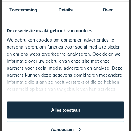
Konstruktion machen diese Pumpe zu einem Favoriten
Toestemming
Details
Over
unter Spa-Besitzern, die Wert auf eine effiziente,
wartungsarme Wasserzirkulation legen.
Deze website maakt gebruik van cookies
Zusammenfassung
We gebruiken cookies om content en advertenties te
Die LX TDA50 Umwälzpumpe 0,5 PS bietet eine
personaliseren, om functies voor social media te bieden
ausgezeichnete Lösung zur Aufrechterhaltung einer
en om ons websiteverkeer te analyseren. Ook delen we
konstanten und effizienten Wasserzirkulation in Ihrem
informatie over uw gebruik van onze site met onze
Spa oder Whirlpool. Die Kombination aus Leistung,
partners voor social media, adverteren en analyse. Deze
leisem Betrieb und einfacher Installation macht diese
partners kunnen deze gegevens combineren met andere
Pumpe zu einer zuverlässigen Wahl für alle, die ihren
informatie die u aan ze heeft verstrekt of die ze hebben
Whirlpool in Topzustand halten möchten. Entscheiden
verzameld op basis van uw gebruik van hun services.
Sie sich für den TDA50 und genießen Sie sauberes,
klares Wasser und ein sorgenfreies Spa-Erlebnis.
Alles toestaan
Aanpassen