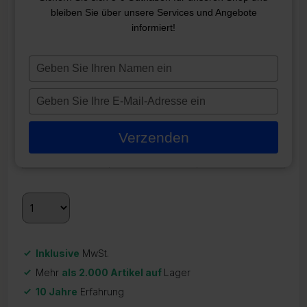
SANISTREAM SPA FILTER
bleiben Sie über unsere Services und Angebote
informiert!
DL706
ZR-21851
Typ
46,95
€
je
naam
Typ
Nicht vorrätig
in
je
e-
Quantity
Discount
Discounted price
Verzenden
mailadres
2 - 3
5%
44,60
€
in
3 +
10%
40,14
€
Inklusive
MwSt.
Mehr
als 2.000 Artikel auf
Lager
10 Jahre
Erfahrung