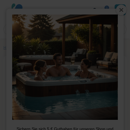
0
Home
»
Shop
»
Whirlpool-Teile
»
Filter
»
Sanistream Spa Filter DL706
Sichern Sie sich 5 € Guthaben für unseren Shop und