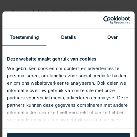
Dieser Filter ist 34 cm lang und hat einen
Durchmesser von 13 cm. Dadurch wird eine
perfekte Passform und ein effizienter Betrieb in
Ihrem Spa-System gewährleistet. Die 5 cm großen
Toestemming
Details
Over
Öffnungen an der Ober- und Unterseite erleichtern
das Einsetzen und Entnehmen des Filters und
sorgen gleichzeitig für einen festen und sicheren
Deze website maakt gebruik van cookies
Sitz.
We gebruiken cookies om content en advertenties te
Mit einer großen Filteroberfläche von 50
personaliseren, om functies voor social media te bieden
Quadratzoll. Fuß. Der Sanistream Spa Filter
en om ons websiteverkeer te analyseren. Ook delen we
DL706 kann mehr Verunreinigungen zurückhalten,
informatie over uw gebruik van onze site met onze
was zu saubererem Wasser und einem besseren
partners voor social media, adverteren en analyse. Deze
Spa-Erlebnis führt. Dieser Filter kann durch
partners kunnen deze gegevens combineren met andere
mehrere Filtertypen ersetzt werden, darunter
informatie die u aan ze heeft verstrekt of die ze hebben
Darlly 40506/DL706, Unicel C-4950, Pleatco
verzameld op basis van uw gebruik van hun services.
PRB50-1N und Magnum RD50. Dies macht ihn zur
idealen Wahl für Spa-Besitzer, die nach einer
zuverlässigen und effizienten Filterlösung suchen.