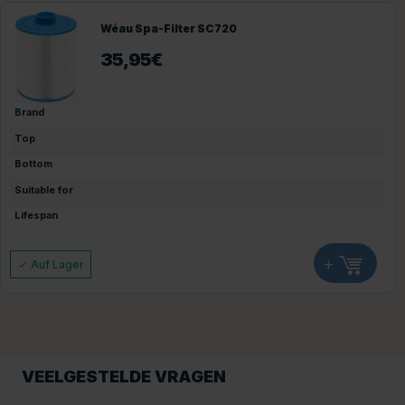
Wéau Spa-Filter SC720
35,95
€
Brand
Top
Bottom
Suitable for
Lifespan
+
Auf Lager
VEELGESTELDE VRAGEN