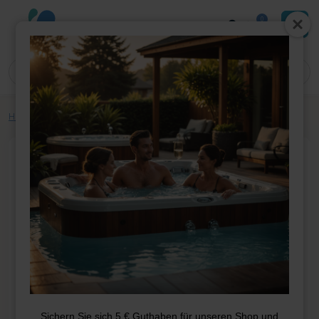
0
Home
»
Shop
»
Whirlpool-Teile
»
Elektrik
»
Display
»
Smartouch 4,3″
Sichern Sie sich 5 € Guthaben für unseren Shop und