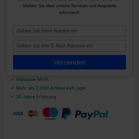
SMARTOUCH 4,3″
bleiben Sie über unsere Services und Angebote
informiert!
ZR-22253
563,09
€
Typ
je
Auf Lager
naam
Typ
in
je
e-
Verzenden
mailadres
in
Inklusive
MwSt.
Mehr
als 2.000 Artikel auf
Lager
10 Jahre
Erfahrung