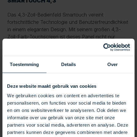
SMARTOUCH 4,3″
Das 4,3-Zoll-Bedienfeld Smartouch vereint
fortschrittliche Technologie und Benutzerfreundlichkeit
in einem eleganten Design. Mit seinem großen 4,3-
Zoll-Farb-Touchscreen ist dieses Panel nicht nur
optisch ansprechend, sondern auch hochfunktional
und intuitiv zu bedienen.
Hauptmerkmale:
Toestemming
Details
Over
Großer Farb-Touchscreen: Das 4,3-Zoll-Display bietet
einen hellen und farbenfrohen Bildschirm, der die
Deze website maakt gebruik van cookies
Bedienung aller Funktionen Ihres Spas erleichtert. Die
We gebruiken cookies om content en advertenties te
Symbole für Pumpen-, Gebläse- und Lichtfunktionen
personaliseren, om functies voor social media te bieden
sind klar und gut organisiert, sodass die Bedienung
en om ons websiteverkeer te analyseren. Ook delen we
mühelos ist.
informatie over uw gebruik van onze site met onze
Einfache Bedienung: Das übersichtliche Menü und die
partners voor social media, adverteren en analyse. Deze
intuitiven Symbole erleichtern die Navigation durch die
partners kunnen deze gegevens combineren met andere
verschiedenen Funktionen, auch wenn Sie keine