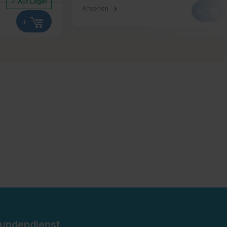
Auf Lager
Ansehen
+
+
undendienst