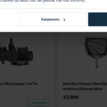
erzameld op basis van uw gebruik van hun services.
auch
Aanpassen
co Filterpumpe 7 m³/h
Interline Deluxe Oberflä
austauschbarem Netz
27,95
€
Auf Lager