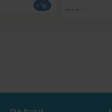
+
Ansehen
Mein Account
K