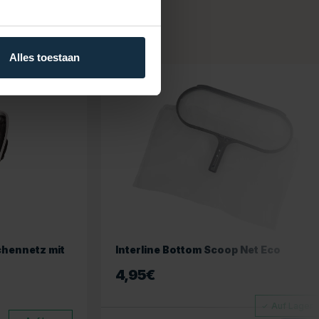
Alles toestaan
chennetz mit
Interline Bottom Scoop Net Eco
4,95
€
Auf Lager