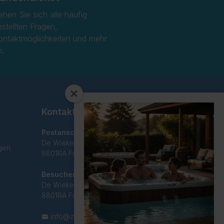
ehen Sie sich alle häufig
estellten Fragen,
ontaktmöglichkeiten und mehr
n.
Kontakt
Postanschrift
De Wieken 29C
gen
8801RA Franeker
Besucheradresse
De Wieken 29C
8801RA Franeker
info@zwemreus.nl