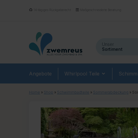
14-tägiges Rückgaberecht
Maßgeschneiderte Beratung
Unser
Sortiment
Angebote
Whirlpool Teile
Schimmb
Home
»
Shop
»
Schwimmbadteile
»
Sommerabdeckung
»
Som