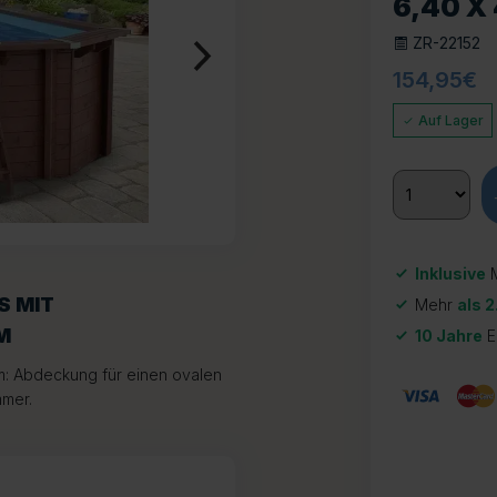
6,40 X
ZR-22152
154,95
€
Auf Lager
Inklusive
M
S MIT
Mehr
als 2
M
10 Jahre
E
: Abdeckung für einen ovalen
mmer.