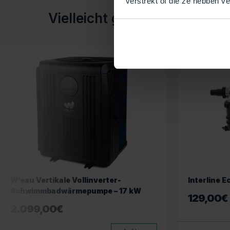
verstrekt of die ze hebben v
Vielleicht gefällt Ihnen das 
W’eau Vertikale Vollinverter-
Interline E
Schwimmbadwärmepumpe – 17 kW
129,00
€
2.099,00
€