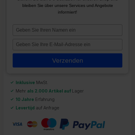
bleiben Sie über unsere Services und Angebote
SPA TENERIFFA LUXUS
informiert!
ZR-22671
Typ
4.090,00
€
je
naam
Typ
Auf Lager
in
je
e-
Verzenden
mailadres
in
Inklusive
MwSt.
Mehr
als 2.000 Artikel auf
Lager
10 Jahre
Erfahrung
Levertijd
auf Anfrage