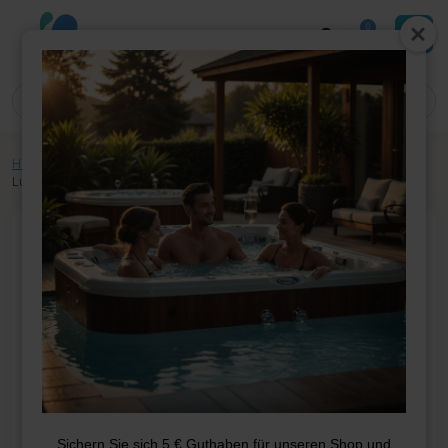
0
Home
»
Shop
»
Whirlpool-Teile
»
Pumpen
»
Pumpen
»
Spa Teneriffa
Luxus
Sichern Sie sich 5 € Guthaben für unseren Shop und