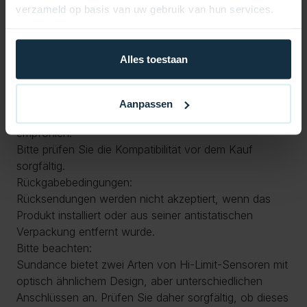
und anzuschließen.
verzameld op basis van uw gebruik van hun services.
Vielseitig einsetzbar: Speziell entwickelt für Sundance-
Whirlpools.
Langlebig: Hochwertige Materialien für langfristige
Alles toestaan
Zuverlässigkeit.
Installation und wichtige Hinweise:
Installationshinweis:
Aanpassen
Die Installation wird von einem qualifizierten Fachmann
empfohlen.
Bitte prüfen Sie die Kompatibilität vor dem Kauf
sorgfältig.
Rückgabebedingungen:
Rücksendungen werden nicht akzeptiert, wenn das
Produkt installiert oder aus seiner antistatischen
Verpackung entfernt wurde.
Bitte beachten:
Sundance bietet zwei Arten von Hi-Limit-Sensoren mit
optisch ähnlichem Design, aber unterschiedlichen
Anschlüssen an. Prüfen Sie daher sorgfältig, ob dieses