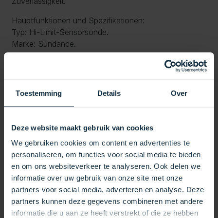
Zuverlässigkeit.
Hauptfunktionen und Spezifikationen:
Typ: Hi-Limit-Sensorsonde.
Marke: Sundance.
Abmessungen:
Durchmesser: 6 mm.
Kabellänge: 520 mm (20 Zoll).
Anschluss:
Toestemming
Details
Over
Verpacktes Ende für einfachen und sicheren
Anschluss.
Kompatibilität:
Deze website maakt gebruik van cookies
Geeignet für Sundance-Serie 850/880:
We gebruiken cookies om content en advertenties te
Modelle: Maxxus, Cameo, Optima, Alimar, Marin und
personaliseren, om functies voor social media te bieden
Capri.
en om ons websiteverkeer te analyseren. Ook delen we
Vorteile:
informatie over uw gebruik van onze site met onze
Optimaler Schutz: Schützt vor Überhitzung und
partners voor social media, adverteren en analyse. Deze
verlängert die Lebensdauer Ihres Whirlpools.
partners kunnen deze gegevens combineren met andere
Benutzerfreundliches Design: Einfach zu montieren
informatie die u aan ze heeft verstrekt of die ze hebben