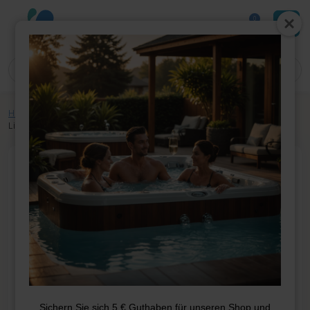
0
Home
»
Shop
»
Whirlpool-Teile
»
Heizung
»
Sensoren
»
Sundance Hi-
Limit Probe (Boxed End)
Sichern Sie sich 5 € Guthaben für unseren Shop und