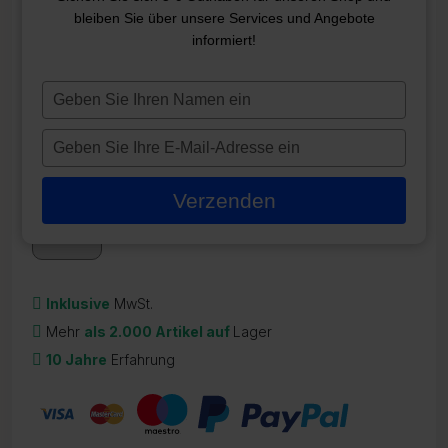
bleiben Sie über unsere Services und Angebote
SUNDANCE HI-LIMIT PROBE
informiert!
(BOXED END)
Typ
ZR-22027
je
112,95
€
naam
Typ
in
je
Auf Lager
e-
Verzenden
mailadres
in
Inklusive
MwSt.
Mehr
als 2.000 Artikel auf
Lager
10 Jahre
Erfahrung