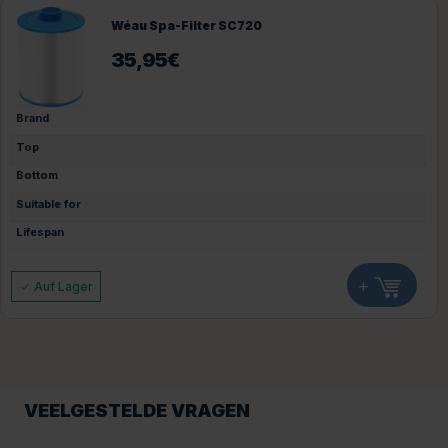
Wéau Spa-Filter SC720
35,95
€
Brand
Top
Bottom
Suitable for
Lifespan
+
Auf Lager
VEELGESTELDE VRAGEN