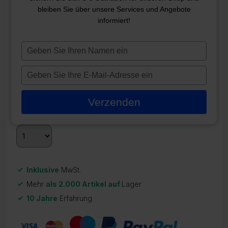
bleiben Sie über unsere Services und Angebote
SUNDANCE-
informiert!
TEMPERATURSENSOR (BOXED
END)
Typ
je
ZR-22025
naam
Typ
in
117,95
€
je
e-
Verzenden
Auf Lager
mailadres
in
Inklusive
MwSt.
Mehr
als 2.000 Artikel auf
Lager
10 Jahre
Erfahrung