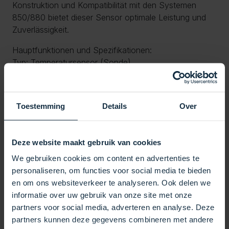
Konstruktion und Kompatibilität mit den Systemen
850/880 bietet dieser Sensor optimale Leistung und
Zuverlässigkeit.
Hauptfunktionen und Spezifikationen:
Typ: Temperatursensor (Sonde).
Marke: Sundance.
Abmessungen:
Durchmesser: 20 mm.
Toestemming
Details
Over
Kabellänge: 3,5 Meter.
Anschluss:
Stecker im Karton, der einfach in die Leiterplatte
Deze website maakt gebruik van cookies
eingesteckt wird.
We gebruiken cookies om content en advertenties te
Kompatibilität:
personaliseren, om functies voor social media te bieden
Geeignet für Sundance-Whirlpools mit 850/880-
en om ons websiteverkeer te analyseren. Ook delen we
Systemen.
informatie over uw gebruik van onze site met onze
Kompatible Modelle: Maxxus, Cameo, Optima, Alimar,
partners voor social media, adverteren en analyse. Deze
Marin und Capri.
partners kunnen deze gegevens combineren met andere
Vorteile: