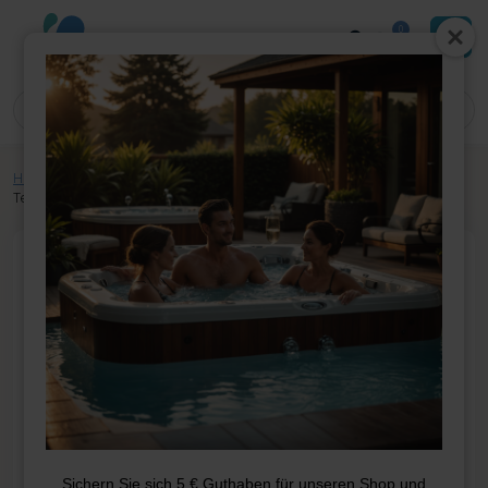
0
Home
»
Shop
»
Whirlpool-Teile
»
Heizung
»
Sensoren
»
Sundance-
Temperatursensor (Boxed End)
Sichern Sie sich 5 € Guthaben für unseren Shop und