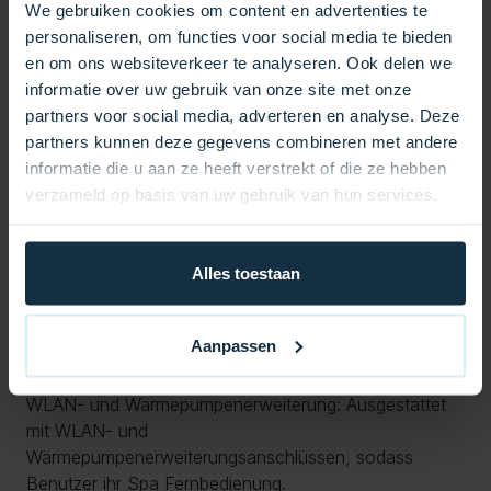
ein komfortables und entspannendes Spa-Erlebnis auf
We gebruiken cookies om content en advertenties te
bis zu 41ºC einstellbar.
personaliseren, om functies voor social media te bieden
Steuerungsspezifikationen:
en om ons websiteverkeer te analyseren. Ook delen we
informatie over uw gebruik van onze site met onze
Abmessungen: 544 x 309 x 90 mm.
partners voor social media, adverteren en analyse. Deze
Gewicht: 5 kg ohne Stromkabel.
partners kunnen deze gegevens combineren met andere
Gehäuseschutzklasse: IPx4, d. h. das Gehäuse ist
informatie die u aan ze heeft verstrekt of die ze hebben
spritzwassergeschützt und für feuchte Umgebungen
verzameld op basis van uw gebruik van hun services.
geeignet.
Betriebstemperatur: Betriebsbereich von 0ºC bis 45ºC,
mit einer Lagertemperatur von -25ºC bis 85ºC.
Alles toestaan
Niederspannungsanschlüsse:
Bedienfelder: Unterstützung für bis zu zwei
Aanpassen
Bedienfelder, sodass mehrere Benutzer problemlos auf
die Spa-Steuerung zugreifen können.
WLAN- und Wärmepumpenerweiterung: Ausgestattet
mit WLAN- und
Wärmepumpenerweiterungsanschlüssen, sodass
Benutzer ihr Spa Fernbedienung.