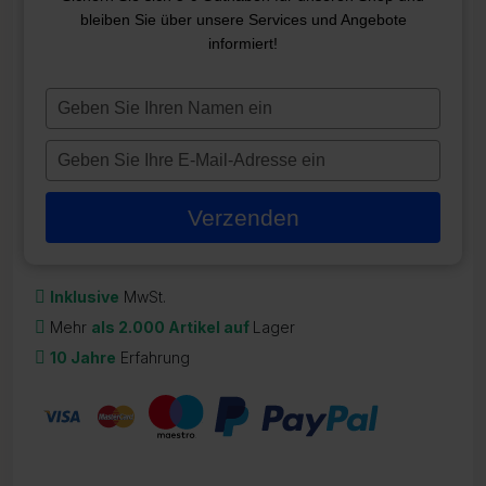
bleiben Sie über unsere Services und Angebote
SV4-VH SPA-STEUERUNG
informiert!
ZR-22552
Typ
1.141,72
€
je
naam
Typ
Auf Lager
in
je
e-
Verzenden
mailadres
in
Inklusive
MwSt.
Mehr
als 2.000 Artikel auf
Lager
10 Jahre
Erfahrung