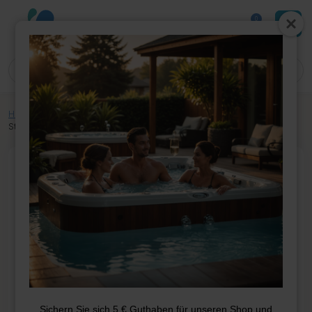
0
Home
»
Shop
»
Whirlpool-Teile
»
Elektrik
»
Steuerkasten
»
Sv4-Vh Spa-
Steuerung
Sichern Sie sich 5 € Guthaben für unseren Shop und