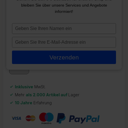
bleiben Sie über unsere Services und Angebote
TECMARK DRUCKSCHALTER
informiert!
4755P
Typ
ZR-22058
je
49,95
€
naam
Typ
in
je
Auf Lager
e-
Verzenden
mailadres
in
Inklusive
MwSt.
Mehr
als 2.000 Artikel auf
Lager
10 Jahre
Erfahrung