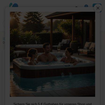
0
Home
»
Shop
»
Whirlpool-Teile
»
Heizung
»
Sensoren
»
Tecmark
Druckschalter 4755P
Sichern Sie sich 5 € Guthaben für unseren Shop und