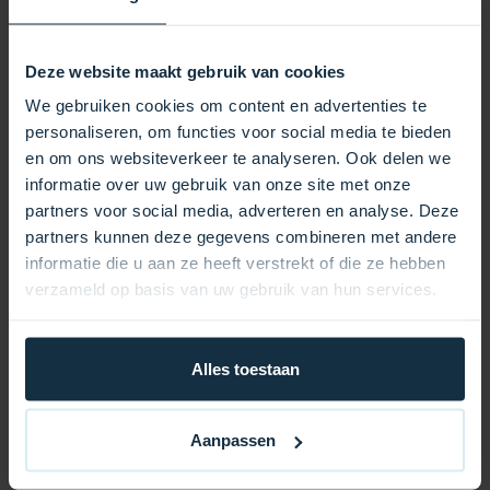
Typ Konfiguration SPNO (einpoliger Schließer)
Spannung bis zu 250 VAC
Deze website maakt gebruik van cookies
Schaltleistung 16 A resistiv, 4 A induktiv (1 PS-Pumpe)
Druckbereich 1–6 PSI
We gebruiken cookies om content en advertenties te
Gewindegröße 1/8 Zoll MPT
personaliseren, om functies voor social media te bieden
Abmessungen Höhe: 70 mm, Durchmesser: 50 mm
en om ons websiteverkeer te analyseren. Ook delen we
Außendurchmesser Gewinde 9 mm
informatie over uw gebruik van onze site met onze
Anschlüsse 2 Flachstecker
partners voor social media, adverteren en analyse. Deze
Anwendungen:
partners kunnen deze gegevens combineren met andere
Spa- und Whirlpoolsysteme: Ideal für Druckmessung
informatie die u aan ze heeft verstrekt of die ze hebben
und -schaltung in Heizsystemen.
verzameld op basis van uw gebruik van hun services.
Heizsysteme: Verhindert Überhitzung durch
Drucküberwachung.
Pumpen: Unterstützt den sicheren Betrieb von Pumpen
Alles toestaan
bis zu 1 PS.
Produkte von Caldera Spas und Certikin: Weit
Aanpassen
verbreitet in Spas und Heizungsanlagen in ganz
Europa und Großbritannien.