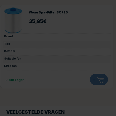
Wéau Spa-Filter SC720
35,95
€
Brand
Top
Bottom
Suitable for
Lifespan
+
Auf Lager
VEELGESTELDE VRAGEN