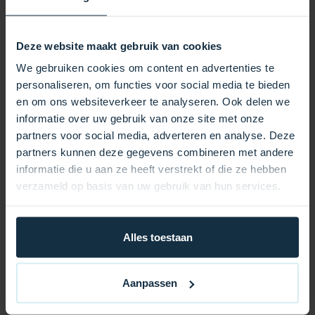
Hersteller Tecmark
Modell 4760P
Deze website maakt gebruik van cookies
Typ Konfiguration SPDT (Single Pole Double Throw)
/>Spannung bis zu 250 VAC
We gebruiken cookies om content en advertenties te
Schaltleistung 16 A resistiv, 4 A induktiv
personaliseren, om functies voor social media te bieden
Druckbereich 1–6 PSI
en om ons websiteverkeer te analyseren. Ook delen we
Gewindegröße 1/8 Zoll MPT
informatie over uw gebruik van onze site met onze
Abmessungen Höhe: 70 mm, Durchmesser: 50 mm
partners voor social media, adverteren en analyse. Deze
Gewindeaußendurchmesser 9 mm
partners kunnen deze gegevens combineren met andere
Anschlüsse 2 Flachstecker + 3. Anschluss
informatie die u aan ze heeft verstrekt of die ze hebben
Anwendungen:
verzameld op basis van uw gebruik van hun services.
Heizsysteme: Gewährleistet einen sicheren Betrieb
durch Druckmessung und Schalten einer
Wärmeanzeige.
Alles toestaan
Pumpen mit zwei Geschwindigkeiten: Ideal zum
Umschalten zwischen Pumpengeschwindigkeiten.
Aanpassen
Spa- und Badanwendungen: Geeignet für Spas und
Whirlpoolsysteme, bei denen eine zuverlässige