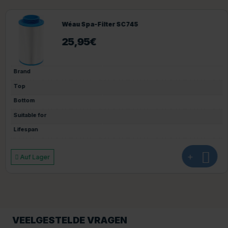
Wéau Spa-Filter SC745
25,95
€
Brand
Top
Bottom
Suitable for
Lifespan
+
Auf Lager
VEELGESTELDE VRAGEN