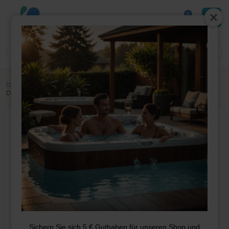
0
Home
»
Shop
»
Whirlpool-Teile
»
Heizung
»
Sensoren
»
Tecmark
Druckschalter 4760P
Sichern Sie sich 5 € Guthaben für unseren Shop und