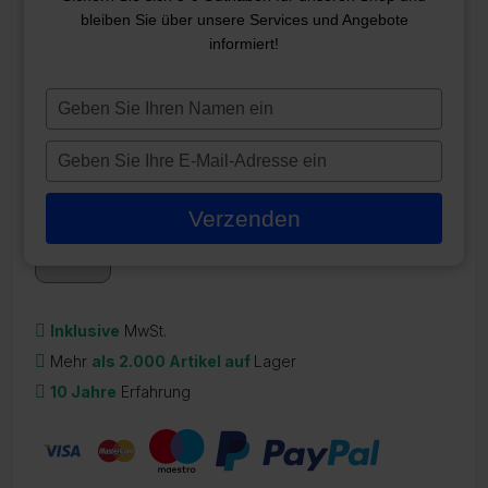
bleiben Sie über unsere Services und Angebote
TECMARK DRUCKSCHALTER
informiert!
4760P
Typ
ZR-22056
je
49,95
€
naam
Typ
in
je
Auf Lager
e-
Verzenden
mailadres
in
Inklusive
MwSt.
Mehr
als 2.000 Artikel auf
Lager
10 Jahre
Erfahrung