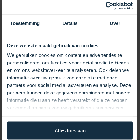
Dieser Filter hat einen Außendurchmesser von
154 mm und eine Länge von 210 mm und
gewährleistet so eine hervorragende Passform
Toestemming
Details
Over
und einen effizienten Betrieb in Ihrem Spa-
System. Die Öffnung an der Oberseite erleichtert
das Einsetzen und Entnehmen des Filters,
Deze website maakt gebruik van cookies
während das 1 1/2 Zoll-Gewinde an der Unterseite
We gebruiken cookies om content en advertenties te
für eine feste und sichere Befestigung sorgt.
personaliseren, om functies voor social media te bieden
Der Topology Filter 6TP-942 ist ein vielseitiger
en om ons websiteverkeer te analyseren. Ook delen we
Filter, der durch verschiedene Filtertypen ersetzt
informatie over uw gebruik van onze site met onze
werden kann, darunter Darlly 60402, Unicel 6CH-
partners voor social media, adverteren en analyse. Deze
941, Topology 6TP-942, Pleatco PWW100-ST
partners kunnen deze gegevens combineren met andere
und Filbur FC-0361. Dies macht es zur idealen
informatie die u aan ze heeft verstrekt of die ze hebben
Wahl für Spa-Besitzer, die nach einer
verzameld op basis van uw gebruik van hun services.
zuverlässigen und effizienten Filterlösung suchen.
Ein ordnungsgemäß funktionierender Filter ist für
die Entfernung von Verunreinigungen wie
Alles toestaan
Schmutz, Hautzellen und anderen Schadstoffen