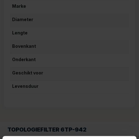
Marke
Diameter
Lengte
Bovenkant
Onderkant
Geschikt voor
Levensduur
TOPOLOGIEFILTER 6TP-942