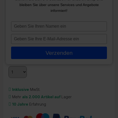
TOPOLOGIEFILTER 6TP-942
bleiben Sie über unsere Services und Angebote
informiert!
ZR-21773
45,05
€
Typ
je
Nicht vorrätig
naam
Typ
in
je
Quantity
Discount
Discounted price
e-
2 - 3
5%
42,79
€
Verzenden
mailadres
3 +
10%
38,51
€
in
Inklusive
MwSt.
Mehr
als 2.000 Artikel auf
Lager
10 Jahre
Erfahrung