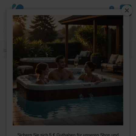
0
Home
»
Shop
»
Whirlpool-Teile
»
Filter
»
Topologiefilter 6TP-942
Sichern Sie sich 5 € Guthaben für unseren Shop und