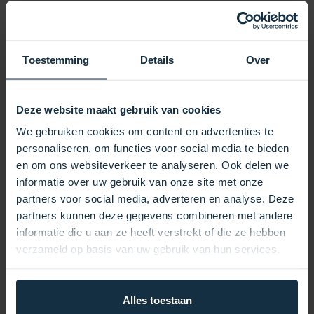
Dieser Filter hat einen Außendurchmesser von
178 mm und eine Länge von 273 mm und
gewährleistet so eine perfekte Passform und
Toestemming
Details
Over
einen effizienten Betrieb in Ihrem Spa-System. Die
geschlossene Oberseite mit Griff erleichtert das
Deze website maakt gebruik van cookies
Einsetzen und Entfernen des Filters, während die
68 mm große Öffnung an der Unterseite einen
We gebruiken cookies om content en advertenties te
festen und sicheren Sitz gewährleistet.
personaliseren, om functies voor social media te bieden
Der Topology Filter T-7350 ist ein vielseitiger
en om ons websiteverkeer te analyseren. Ook delen we
Filter, der durch verschiedene Filtertypen ersetzt
informatie over uw gebruik van onze site met onze
werden kann, darunter Darlly 75017, Unicel C-
partners voor social media, adverteren en analyse. Deze
7350, Topology T-7350, Pleatco PCD50N und
partners kunnen deze gegevens combineren met andere
Filbur FC-3963. Dies macht es zur idealen Wahl
informatie die u aan ze heeft verstrekt of die ze hebben
für Spa-Besitzer, die nach einer zuverlässigen und
verzameld op basis van uw gebruik van hun services.
effizienten Filterlösung suchen.
Ein ordnungsgemäß funktionierender Filter ist für
Alles toestaan
die Entfernung von Verunreinigungen wie