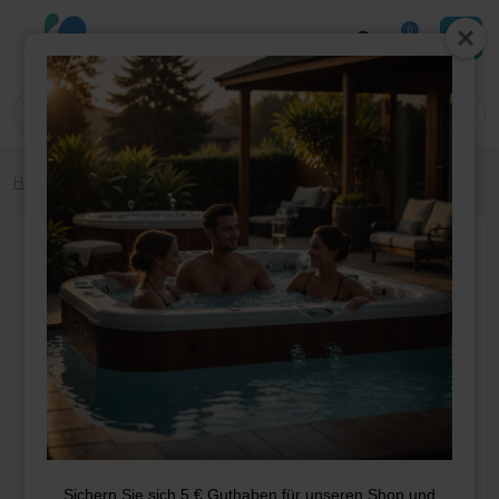
0
Home
»
Shop
»
Whirlpool-Teile
»
Filter
»
Topologiefilter T-7350
Sichern Sie sich 5 € Guthaben für unseren Shop und