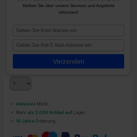
TOPOLOGIEFILTER T-7350
bleiben Sie über unsere Services und Angebote
informiert!
ZR-21779
69,25
€
Typ
je
Nicht vorrätig
naam
Typ
in
je
Quantity
Discount
Discounted price
e-
2 - 3
5%
65,78
€
Verzenden
mailadres
3 +
10%
59,20
€
in
Inklusive
MwSt.
Mehr
als 2.000 Artikel auf
Lager
10 Jahre
Erfahrung