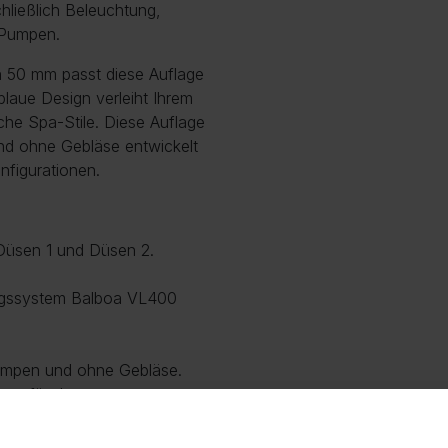
hließlich Beleuchtung,
 Pumpen.
 50 mm passt diese Auflage
blaue Design verleiht Ihrem
he Spa-Stile. Diese Auflage
nd ohne Gebläse entwickelt
nfigurationen.
 Düsen 1 und Düsen 2.
rungssystem Balboa VL400
umpen und ohne Gebläse.
ien, für den
rragender Ersatz für eine