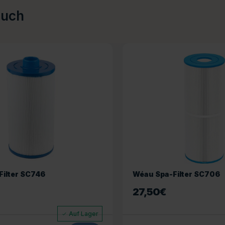
auch
ilter SC746
Wéau Spa-Filter SC706
27,50
€
Auf Lager