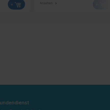
+
Ansehen
+
undendienst