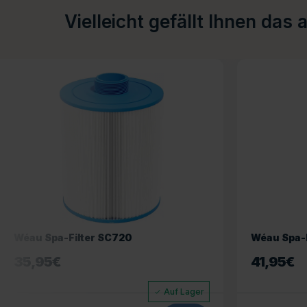
Vielleicht gefällt Ihnen das 
Wéau Spa-Filter SC720
Wéau Spa-F
35,95
€
41,95
€
Auf Lager