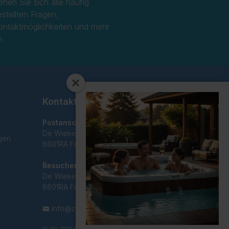
ehen Sie sich alle häufig
estellten Fragen,
ontaktmöglichkeiten und mehr
n.
Kontakt
Postanschrift
De Wieken 29C
gen
8801RA Franeker
Besucheradresse
De Wieken 29C
8801RA Franeker
info@zwemreus.nl