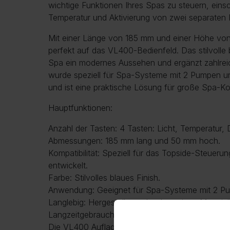
wichtige Funktionen Ihres Spas zu steuern, einsc
Temperatur und Aktivierung von zwei separaten
Mit einer Länge von 185 mm und einer Höhe von
perfekt auf das VL400-Bedienfeld. Das stilvolle 
Spa ein modernes Aussehen und ergänzt zahlreic
wurde speziell für Spa-Systeme mit 2 Pumpen u
und ist eine praktische Lösung für große Spa-Ko
Hauptfunktionen:
Anzahl der Tasten: 4 Tasten: Licht, Temperatur,
Abmessungen: 185 mm lang und 50 mm hoch.
Kompatibilität: Speziell für das Topside-Steue
entwickelt.
Farbe: Stilvolles blaues Finish.
Anwendung: Geeignet für Spa-Systeme mit 2 P
Langlebig: Hergestellt aus hochwertigen Material
Langzeitgebrauch entwickelt.
Die VL400 Auflage (4) 2p ohne Luft ist ein hervo