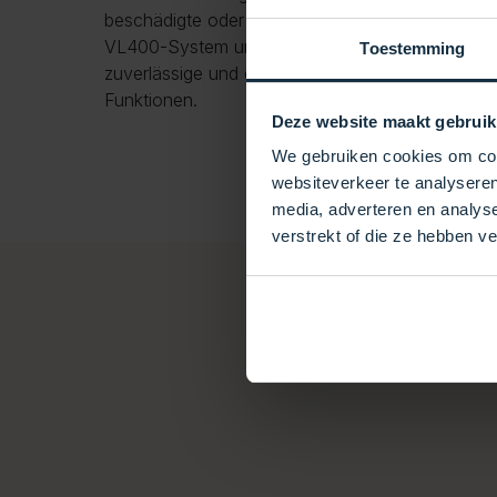
beschädigte oder abgenutzte Auflage. Dank der K
VL400-System und dem intuitiven Design bietet 
Toestemming
zuverlässige und effiziente Lösung zur optimale
Funktionen.
Deze website maakt gebruik
We gebruiken cookies om cont
websiteverkeer te analyseren
media, adverteren en analys
verstrekt of die ze hebben v