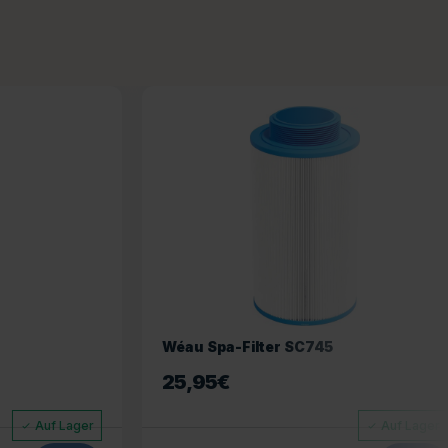
Wéau Spa-Filter SC745
25,95
€
Auf Lager
Auf Lager