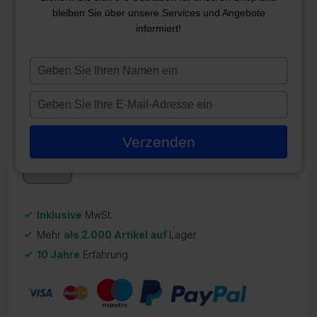
bleiben Sie über unsere Services und Angebote
VL701S OVERLAY (6) 1P +
informiert!
LUFT V1
Typ
ZR-21980
je
20,48
€
naam
Typ
in
je
Auf Lager
e-
Verzenden
mailadres
in
Inklusive
MwSt.
Mehr
als 2.000 Artikel auf
Lager
10 Jahre
Erfahrung