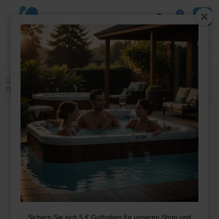
0
Home
»
Shop
»
Whirlpool-Teile
»
Elektrik
»
Displayaufkleber
»
VL701S
Overlay (6) 1p + Luft V1
Sichern Sie sich 5 € Guthaben für unseren Shop und