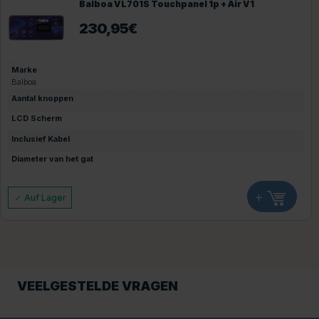
Balboa VL701S Touchpanel 1p + Air V1
230,95
€
Marke
Balboa
Aantal knoppen
LCD Scherm
Inclusief Kabel
Diameter van het gat
+
Auf Lager
VEELGESTELDE VRAGEN