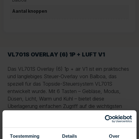
Aantal knoppen
VL701S OVERLAY (6) 1P + LUFT V1
Das VL701S Overlay (6) 1p + air V1 ist ein praktisches
und langlebiges Steuer-Overlay von Balboa, das
speziell für das Topside-Steuersystem VL701S
entwickelt wurde. Mit 6 Tasten – Gebläse, Modus,
Düsen, Licht, Warm und Kühl – bietet diese
Überlagerung einfachen Zugriff auf die wichtigsten
Funktionen Ihres Spas. Damit können Sie Gebläse und
Pumpe aktivieren, die Beleuchtung regulieren und die
Temperatur einstellen.
Toestemming
Details
Over