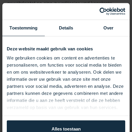
gewährleistet so eine zuverlässige und konstante
Wasserzirkulation und Düsenaktivierung.
Hohe Leistung: Mit einem 2,0-PS-Motor und einem 4-
PS-Nassend-Laufrad bietet diese Pumpe Leistung und
Toestemming
Details
Over
Effizienz, die für die meisten Spa-Umgebungen
geeignet sind.
Weitgehend kompatibel: Die Pumpe ist mit 2 x 2 Zoll-
Deze website maakt gebruik van cookies
Wasserweganschlüssen für Einlass und Auslass
We gebruiken cookies om content en advertenties te
ausgestattet, wodurch sie ohne zusätzliche
personaliseren, om functies voor social media te bieden
Modifikationen mit einer Vielzahl von vorhandenen
en om ons websiteverkeer te analyseren. Ook delen we
Systemen kompatibel ist.
informatie over uw gebruik van onze site met onze
Langlebiges Design: Die 56-Rahmen-Konstruktion
partners voor social media, adverteren en analyse. Deze
gewährleistet ein robustes und zuverlässiges Design,
partners kunnen deze gegevens combineren met andere
das einer Vielzahl von Betriebsbedingungen und
informatie die u aan ze heeft verstrekt of die ze hebben
langfristiger Nutzung standhält.
verzameld op basis van uw gebruik van hun services.
Technische Daten:
Leistung: 2 PS, eine Geschwindigkeit
Spannung: 230 V, 50 Hz
Alles toestaan