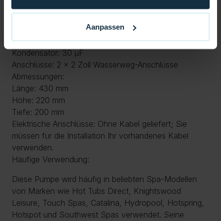
Motorleistung: 2 PS
Leistung des Laufrads am nassen Ende: 4 PS
Aanpassen
Ampere: 9,5 A
U/min: 2800
Kondensator: 30 μF
Anschlüsse: 2 x 2 Zoll Wasserweg-Anschlüsse
Abmessungen:
Länge: 430 mm
Höhe: 220 mm
Tiefe: 200 mm
Elektrische Anschlüsse: Ohne Kabel geliefert; Sie
müssen für die Installation Ihr vorhandenes Kabel
verwenden.
Häufige Verwendung:
Diese Pumpe wird häufig in beliebten Spa-Modellen
von Marken wie Hot Tubs Direct, Knightswood
Leisure, Touch Spas, Catalina, Hydropool, Hotspring,
Hotspot und Southwest Spas verwendet. Seine