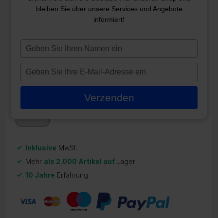
bleiben Sie über unsere Services und Angebote
WATERWAY 1-GANG 2,0 HP
informiert!
56 RAHMEN (2 X 2)
Typ
ZR-21264
je
499,95
€
naam
Typ
in
je
Auf Lager
e-
Verzenden
mailadres
in
Inklusive
MwSt.
Mehr
als 2.000 Artikel auf
Lager
10 Jahre
Erfahrung