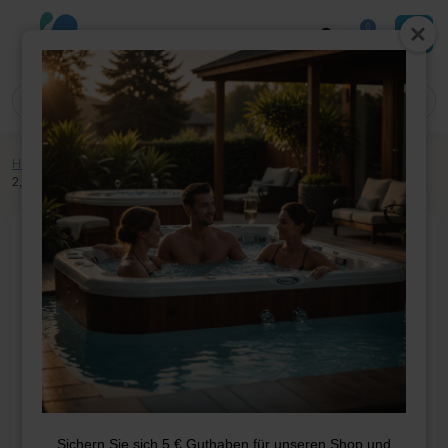
0
Home
»
Shop
»
Whirlpool-Teile
»
Pumpen
»
Pumpen
»
Waterway 1-Gang
2,0 HP 56 Rahmen (2 x 2)
Sichern Sie sich 5 € Guthaben für unseren Shop und