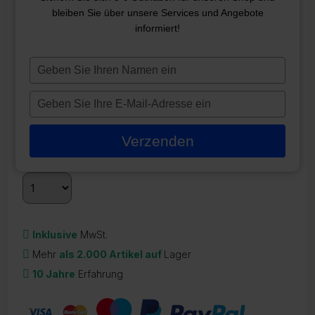
bleiben Sie über unsere Services und Angebote
ZWISCHENLAGEN-
informiert!
WINTERABDECKUNG Ø 3,60
M
Typ
je
ZR-22099
naam
Typ
in
81,95
€
je
e-
Verzenden
Auf Lager
mailadres
in
Inklusive
MwSt.
Mehr
als 2.000 Artikel auf
Lager
10 Jahre
Erfahrung