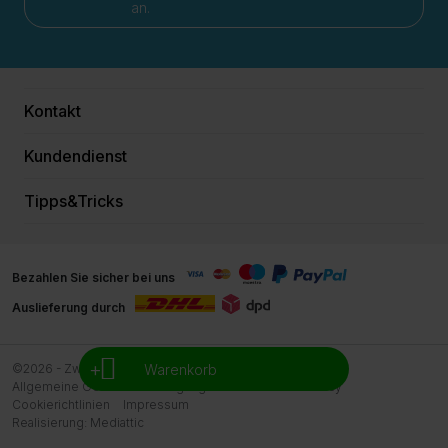
an.
Kontakt
Kundendienst
Tipps&Tricks
Bezahlen Sie sicher bei uns
Auslieferung durch
+
©2026 - Zwemreus
Warenkorb
Allgemeine Geschäftsbedingungen Zwemreus
Privacy
Cookierichtlinien
Impressum
Realisierung:
Mediattic