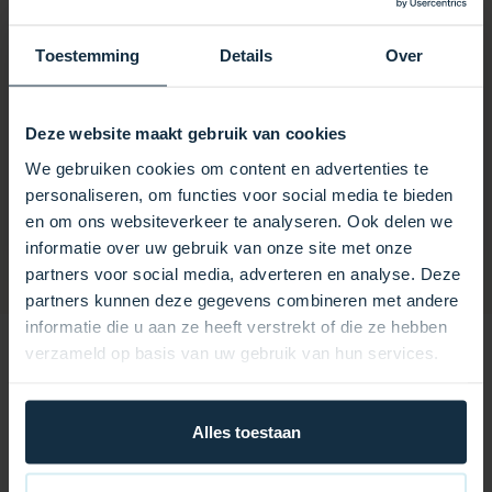
10 kg
Maße
Toestemming
Details
Over
40 × 50 × 40 cm
Marke
Deze website maakt gebruik van cookies
Interline
We gebruiken cookies om content en advertenties te
Model
personaliseren, om functies voor social media te bieden
en om ons websiteverkeer te analyseren. Ook delen we
informatie over uw gebruik van onze site met onze
partners voor social media, adverteren en analyse. Deze
partners kunnen deze gegevens combineren met andere
informatie die u aan ze heeft verstrekt of die ze hebben
ZWISCHENLAGEN-WINTERABDECKUNG Ø
verzameld op basis van uw gebruik van hun services.
3,60 M
Mit dieser Interline-Winterabdeckung mit einem
Alles toestaan
Durchmesser von 3,60 m bleibt Ihr runder Pool auch
im Winter sauber und sicher.