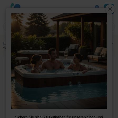
0
Home
»
Shop
»
Schwimmbadteile
»
Winterabdeckung
»
Zwischenlagen-
Winterabdeckung Ø 3,60 m
Sichern Sie sich 5 € Guthaben für unseren Shop und