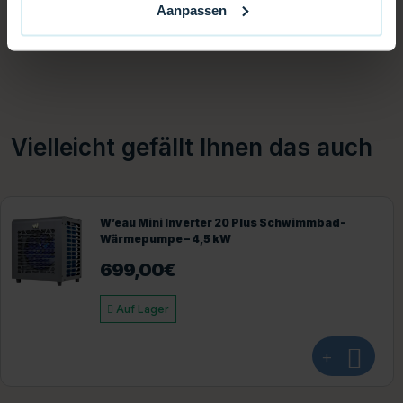
Aanpassen
Vielleicht gefällt Ihnen das auch
d-
W’eau Vertikale Vollinverter-
Schwimmbadwärmepumpe – 17 kW
2.099,00
€
Auf Lager