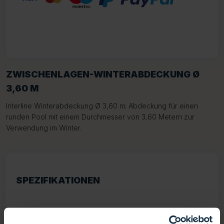
ZWISCHENLAGEN-WINTERABDECKUNG Ø
3,60 M
Interline Winterabdeckung Ø 3,60 m: Abdeckung für einen
runden Pool mit einem Durchmesser von 3,60 Metern zur
Verwendung im Winter.
SPEZIFIKATIONEN
Gewicht