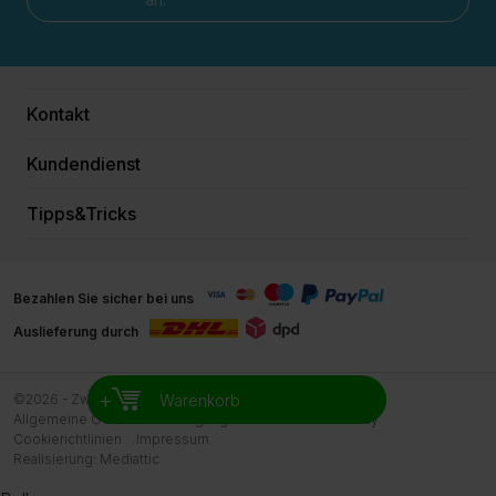
Kontakt
Kundendienst
Tipps&Tricks
Bezahlen Sie sicher bei uns
Auslieferung durch
+
Warenkorb
©2026 - Zwemreus
Allgemeine Geschäftsbedingungen Zwemreus
Privacy
Cookierichtlinien
Impressum
Realisierung:
Mediattic