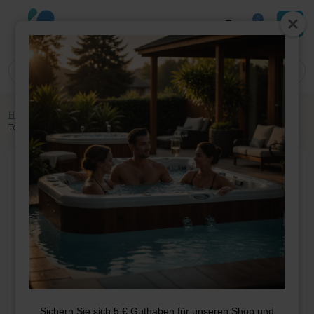
0
Home
»
Shop
»
Whirlpool-Teile
»
Elektrik
»
Display
»
Balboa MVP260
Touch Panel
Sichern Sie sich 5 € Guthaben für unseren Shop und