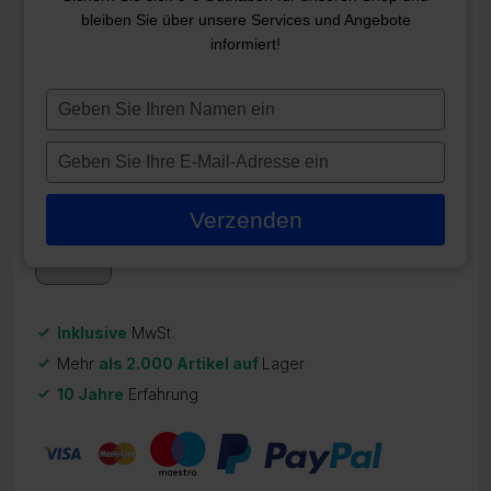
bleiben Sie über unsere Services und Angebote
BALBOA MVP260 TOUCH
informiert!
PANEL
Typ
ZR-22180
je
125,00
€
naam
Typ
in
je
Auf Lager
e-
Verzenden
mailadres
in
Inklusive
MwSt.
Mehr
als 2.000 Artikel auf
Lager
10 Jahre
Erfahrung